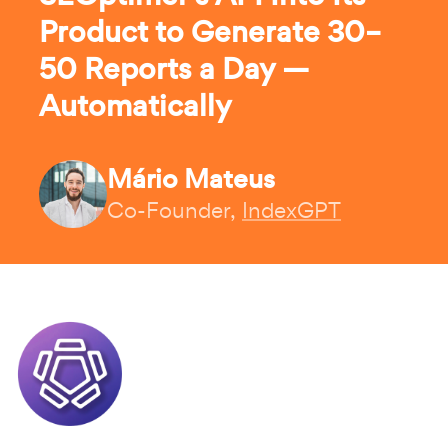
Product to Generate 30–
50 Reports a Day —
Automatically
Mário Mateus
Co-Founder,
IndexGPT