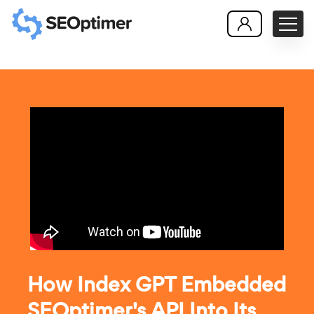
How Index GPT Embedded
SEOptimer's API Into Its