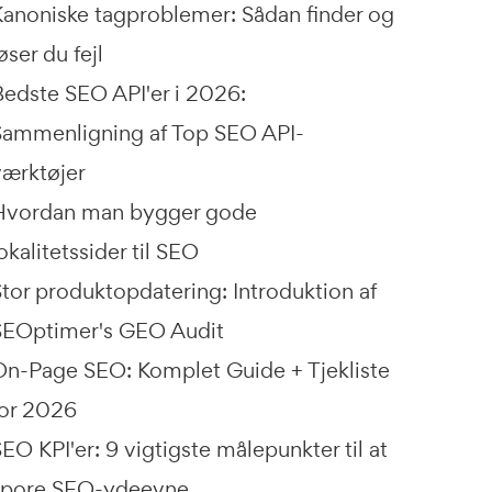
Kanoniske tagproblemer: Sådan finder og
øser du fejl
Bedste SEO API'er i 2026:
Sammenligning af Top SEO API-
værktøjer
Hvordan man bygger gode
okalitetssider til SEO
Stor produktopdatering: Introduktion af
SEOptimer's GEO Audit
On-Page SEO: Komplet Guide + Tjekliste
for 2026
EO KPI'er: 9 vigtigste målepunkter til at
spore SEO-ydeevne