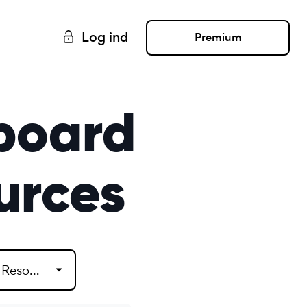
Log ind
Premium
board
urces
Dashboard Embedding Resources