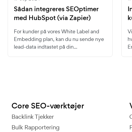
Sådan integreres SEOptimer
I
med HubSpot (via Zapier)
k
For kunder på vores White Label and
V
Embedding plan, kan du nu sende nye
h
lead-data indtastet på din...
E
Core SEO-værktøjer
Backlink Tjekker
Bulk Rapportering
P