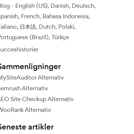
Blog -
English (US)
Danish
Deutsch
Spanish
French
Bahasa Indonesia
taliano
日本語
Dutch
Polski
ortuguese (Brazil)
Türkçe
Succeshistorier
Sammenligninger
MySiteAuditor Alternativ
Semrush Alternativ
SEO Site Checkup Alternativ
WooRank Alternativ
Seneste artikler