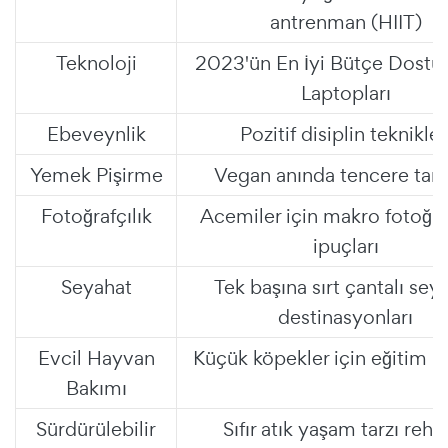
antrenman (HIIT)
Teknoloji
2023'ün En İyi Bütçe Dostu
Laptopları
Ebeveynlik
Pozitif disiplin teknikler
Yemek Pişirme
Vegan anında tencere tarif
Fotoğrafçılık
Acemiler için makro fotoğraf
ipuçları
Seyahat
Tek başına sırt çantalı sey
destinasyonları
Evcil Hayvan
Küçük köpekler için eğitim ip
Bakımı
Sürdürülebilir
Sıfır atık yaşam tarzı rehb