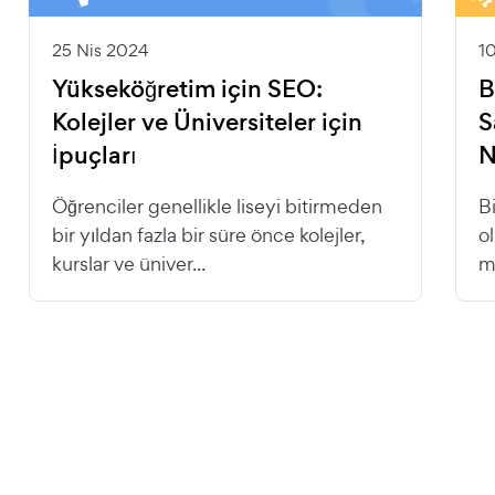
25 Nis 2024
1
Yükseköğretim için SEO:
B
Kolejler ve Üniversiteler için
S
İpuçları
N
Öğrenciler genellikle liseyi bitirmeden
B
bir yıldan fazla bir süre önce kolejler,
o
kurslar ve üniver...
mü