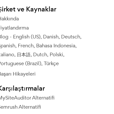
Şirket ve Kaynaklar
Hakkında
Fiyatlandırma
Blog -
English (US)
Danish
Deutsch
Spanish
French
Bahasa Indonesia
taliano
日本語
Dutch
Polski
ortuguese (Brazil)
Türkçe
aşarı Hikayeleri
Karşılaştırmalar
ySiteAuditor Alternatifi
emrush Alternatifi