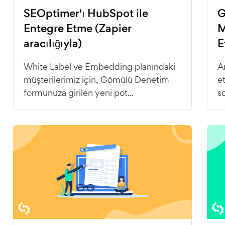
SEOptimer'ı HubSpot ile
G
Entegre Etme (Zapier
M
aracılığıyla)
E
White Label ve Embedding planındaki
A
müşterilerimiz için, Gömülü Denetim
e
formunuza girilen yeni pot...
s