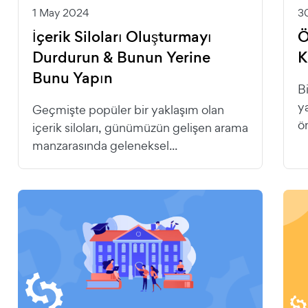
1 May 2024
3
İçerik Siloları Oluşturmayı
Ö
Durdurun & Bunun Yerine
K
Bunu Yapın
B
y
Geçmişte popüler bir yaklaşım olan
ö
içerik siloları, günümüzün gelişen arama
manzarasında geleneksel...