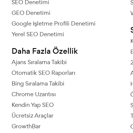
SEO Denetimi
GEO Denetimi
Google İşletme Profili Denetimi
Yerel SEO Denetimi
K
Daha Fazla Özellik
B
Ajans Sıralama Takibi
2
Otomatik SEO Raporları
A
Bing Sıralama Takibi
H
Chrome Uzantısı
Kendin Yap SEO
Ücretsiz Araçlar
T
GrowthBar