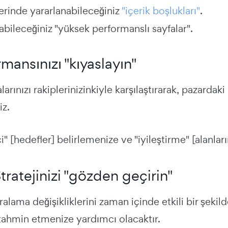
lerinde yararlanabileceğiniz
"içerik boşlukları"
.
abileceğiniz "yüksek performanslı sayfalar".
rmansınızı "kıyaslayın"
larınızı rakiplerinizinkiyle karşılaştırarak, pazarda
iz.
i" [hedefler] belirlemenize ve "iyileştirme" [alanlar
tratejinizi "gözden geçirin"
ralama değişikliklerini zaman içinde etkili bir şekil
tahmin etmenize yardımcı olacaktır.