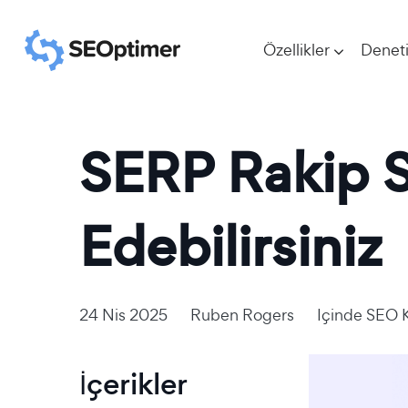
Özellikler
Denet
SERP Rakip Sı
Edebilirsiniz
24 Nis 2025
Ruben Rogers
Içinde
SEO K
İçerikler