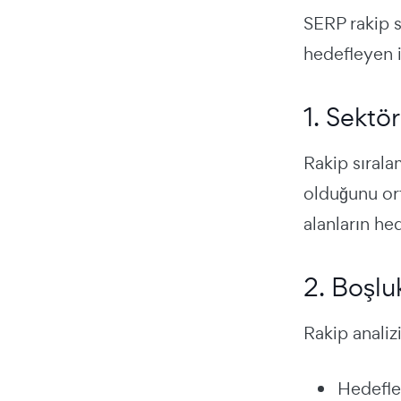
SERP rakip s
hedefleyen i
1. Sektör
Rakip sırala
olduğunu ort
alanların hed
2. Boşluk
Rakip analizi
Hedefley