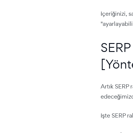
İçeriğinizi,
"ayarlayabili
SERP 
[Yönt
Artık SERP r
edeceğimizd
İşte SERP ra