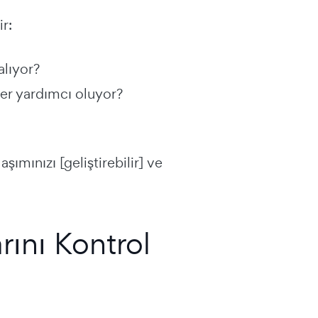
ir:
alıyor?
ler yardımcı oluyor?
şımınızı [geliştirebilir] ve
ını Kontrol