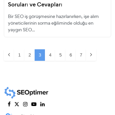
Soruları ve Cevapları
Bir SEO iş görüşmesine hazırlanırken, işe alım
yöneticilerinin sorma eğiliminde olduğu en
yaygın SEO...
1
2
3
4
5
6
7