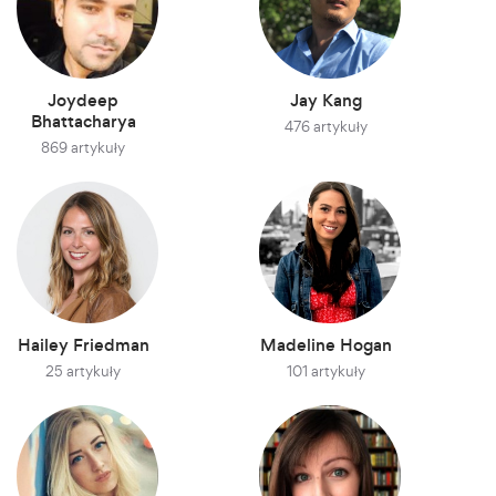
Joydeep
Jay Kang
Bhattacharya
476 artykuły
869 artykuły
Hailey Friedman
Madeline Hogan
25 artykuły
101 artykuły