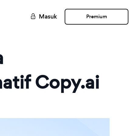
Masuk
Premium
a
tif Copy.ai