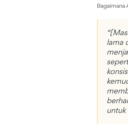
Bagaimana A
“[Masa
lama d
menja
seper
konsis
kemudi
membe
berha
untuk 