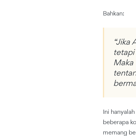
Bahkan:
“Jika 
tetapi
Maka 
tentan
berman
Ini hanyala
beberapa k
memang bena