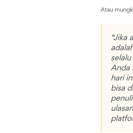
Atau mungk
“Jika 
adalah
selalu
Anda 
hari i
bisa d
penuli
ulasan
platfo