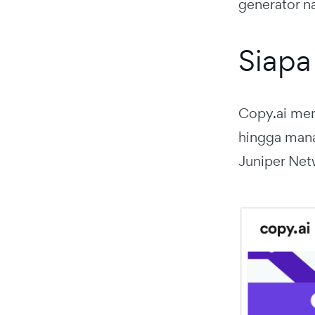
generator n
Siapa
Copy.ai men
hingga mana
Juniper Netw