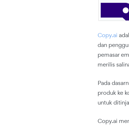
Copy.ai
adal
dan penggun
pemasar ema
merilis sali
Pada dasarn
produk ke k
untuk ditinj
Copy.ai men