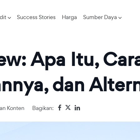
dit
Success Stories
Harga
Sumber Daya
ew: Apa Itu, Car
ya, dan Alterna
an Konten
Bagikan: