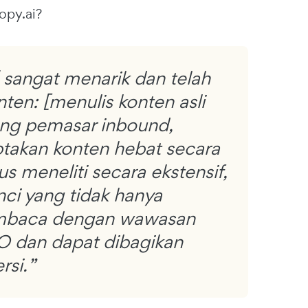
opy.ai?
] sangat menarik dan telah
ten: [menulis konten asli
ang pemasar inbound,
ptakan konten hebat secara
us meneliti secara ekstensif,
nci yang tidak hanya
embaca dengan wawasan
EO dan dapat dibagikan
rsi.”