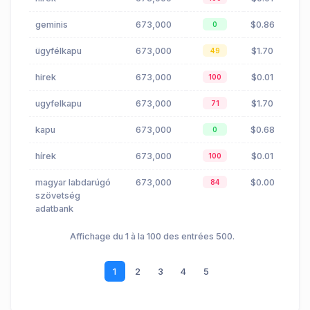
geminis
673,000
$0.86
0
ügyfélkapu
673,000
$1.70
49
hirek
673,000
$0.01
100
ugyfelkapu
673,000
$1.70
71
kapu
673,000
$0.68
0
hírek
673,000
$0.01
100
magyar labdarúgó
673,000
$0.00
84
szövetség
adatbank
Affichage du 1 à la 100 des entrées 500.
1
2
3
4
5