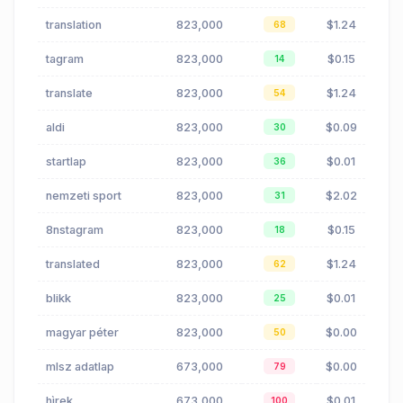
translation
823,000
$1.24
68
tagram
823,000
$0.15
14
translate
823,000
$1.24
54
aldi
823,000
$0.09
30
startlap
823,000
$0.01
36
nemzeti sport
823,000
$2.02
31
8nstagram
823,000
$0.15
18
translated
823,000
$1.24
62
blikk
823,000
$0.01
25
magyar péter
823,000
$0.00
50
mlsz adatlap
673,000
$0.00
79
hìrek
673,000
$0.01
100