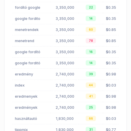
fordító google
3,350,000
$0.35
22
google fordito
3,350,000
$0.35
14
menetrendek
3,350,000
$0.85
60
menetrend
3,350,000
$0.85
78
google fordító
3,350,000
$0.35
16
google forditó
3,350,000
$0.35
14
eredmény
2,740,000
$0.98
39
index
2,740,000
$0.03
44
eredmenyek
2,740,000
$0.98
41
eredmények
2,740,000
$0.98
25
használtautó
1,830,000
$0.03
66
tippmix
1,830,000
$0.77
31