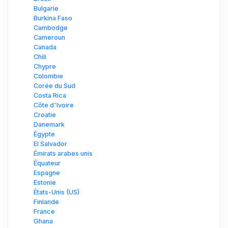
Bulgarie
Burkina Faso
Cambodge
Cameroun
Canada
Chili
Chypre
Colombie
Corée du Sud
Costa Rica
Côte d'Ivoire
Croatie
Danemark
Égypte
El Salvador
Émirats arabes unis
Équateur
Espagne
Estonie
États-Unis (US)
Finlande
France
Ghana