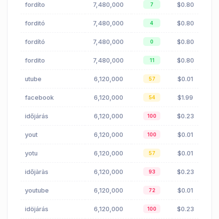
fordíto
7,480,000
$0.80
7
forditó
7,480,000
$0.80
4
fordító
7,480,000
$0.80
0
fordito
7,480,000
$0.80
11
utube
6,120,000
$0.01
57
facebook
6,120,000
$1.99
54
időjárás
6,120,000
$0.23
100
yout
6,120,000
$0.01
100
yotu
6,120,000
$0.01
57
időjàràs
6,120,000
$0.23
93
youtube
6,120,000
$0.01
72
idöjárás
6,120,000
$0.23
100