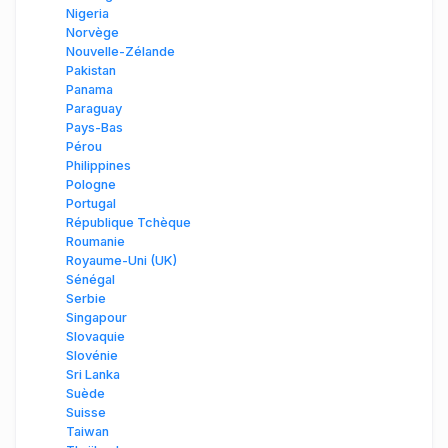
Nigeria
Norvège
Nouvelle-Zélande
Pakistan
Panama
Paraguay
Pays-Bas
Pérou
Philippines
Pologne
Portugal
République Tchèque
Roumanie
Royaume-Uni (UK)
Sénégal
Serbie
Singapour
Slovaquie
Slovénie
Sri Lanka
Suède
Suisse
Taiwan