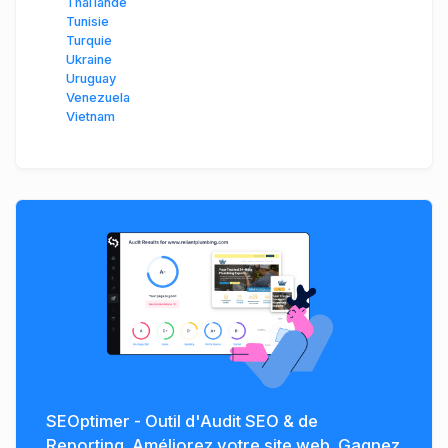
Thaïlande
Tunisie
Turquie
Ukraine
Uruguay
Venezuela
Vietnam
SEOptimer - Outil d'Audit SEO & de
Reporting. Améliorez votre site web. Gagnez