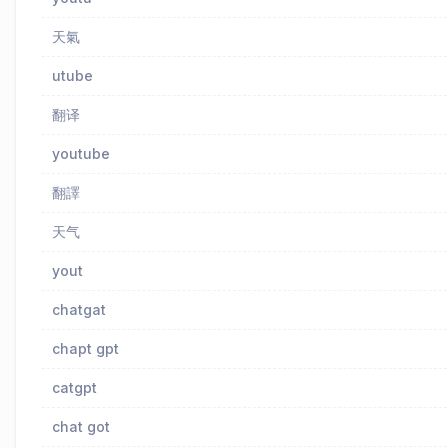
天氣
utube
翻译
youtube
翻譯
天气
yout
chatgat
chapt gpt
catgpt
chat got