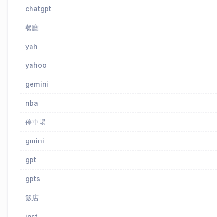
chatgpt
餐廳
yah
yahoo
gemini
nba
停車場
gmini
gpt
gpts
飯店
inst