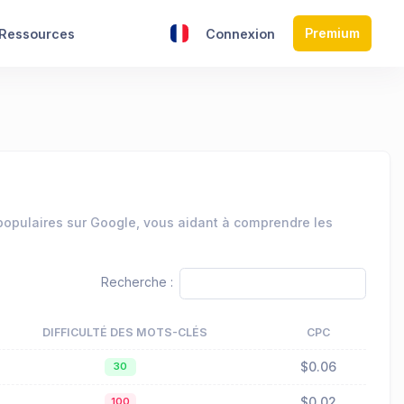
Premium
Ressources
Connexion
 populaires sur Google, vous aidant à comprendre les
Recherche :
DIFFICULTÉ DES MOTS-CLÉS
CPC
$0.06
30
$0.02
100