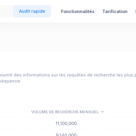
Audit rapide
Fonctionnalités
Tarification
ournit des informations sur les requêtes de recherche les plus
nséquence.
VOLUME DE RECHERCHE MENSUEL
11,100,000
9,140,000