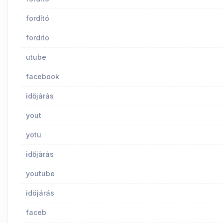
fordító
fordito
utube
facebook
időjárás
yout
yotu
időjàràs
youtube
idöjárás
faceb