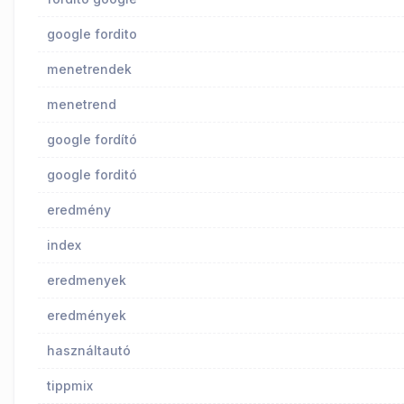
google fordito
menetrendek
menetrend
google fordító
google forditó
eredmény
index
eredmenyek
eredmények
használtautó
tippmix