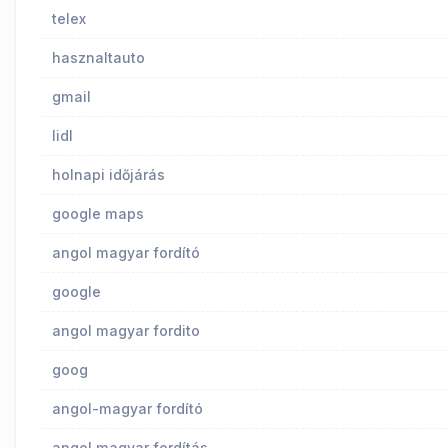
telex
hasznaltauto
gmail
lidl
holnapi időjárás
google maps
angol magyar fordító
google
angol magyar fordito
goog
angol-magyar fordító
angol magyar fordítás