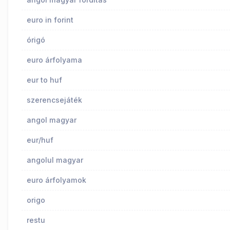
euro in forint
órigó
euro árfolyama
eur to huf
szerencsejáték
angol magyar
eur/huf
angolul magyar
euro árfolyamok
origo
restu