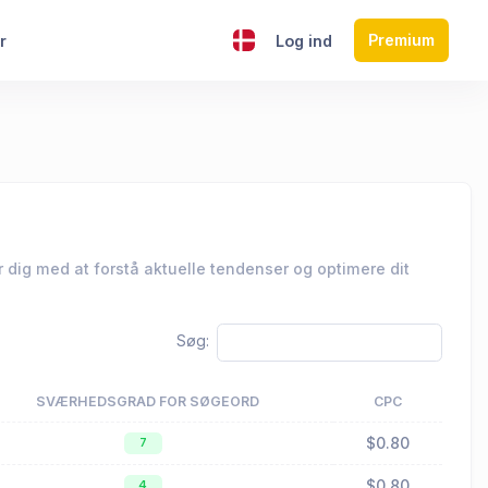
Premium
r
Log ind
 dig med at forstå aktuelle tendenser og optimere dit
Søg:
SVÆRHEDSGRAD FOR SØGEORD
CPC
$0.80
7
$0.80
4