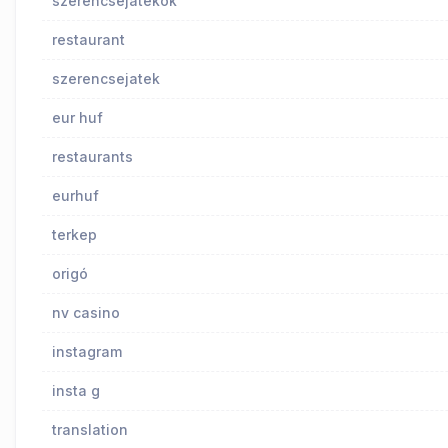
szerencsejátékok
restaurant
szerencsejatek
eur huf
restaurants
eurhuf
terkep
origó
nv casino
instagram
insta g
translation