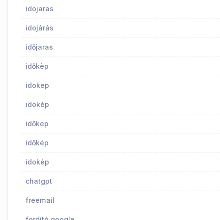
idojaras
idojárás
időjaras
időkèp
idokep
idökép
időkep
időkép
idokép
chatgpt
freemail
fordító google