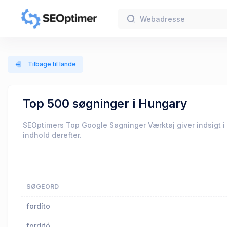
Tilbage til lande
Top 500 søgninger i Hungary
SEOptimers Top Google Søgninger Værktøj giver indsigt i
indhold derefter.
SØGEORD
fordíto
forditó