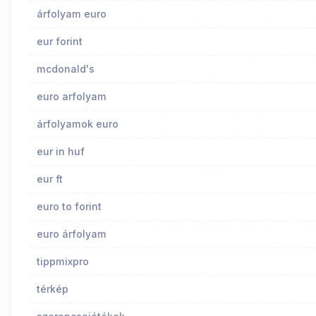
árfolyam euro
eur forint
mcdonald's
euro arfolyam
árfolyamok euro
eur in huf
eur ft
euro to forint
euro árfolyam
tippmixpro
térkép