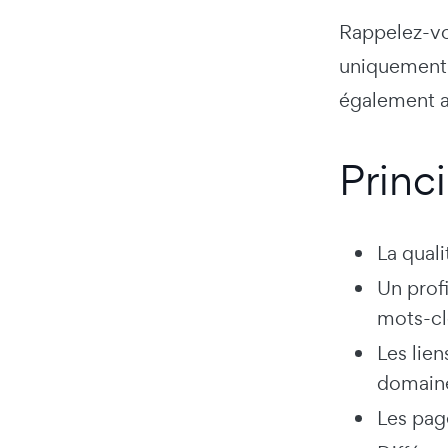
Rappelez-vo
uniquement 
également an
Princ
La qual
Un profi
mots-cl
Les lie
domaine
Les page