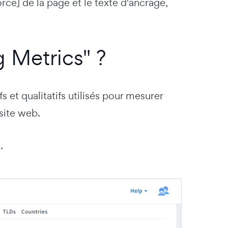
orce] de la page et le texte d'ancrage,
g Metrics" ?
s et qualitatifs utilisés pour mesurer
 site web.
s
.