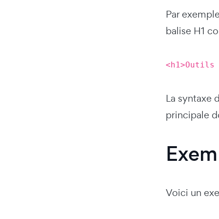
Par exemple,
balise H1 c
<h1>Outils
La syntaxe d
principale d
Exemp
Voici un ex