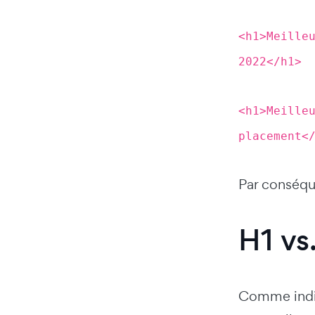
<h1>Meille
2022</h1>
<h1>Meille
placement<
Par conséque
H1 vs
Comme indiq