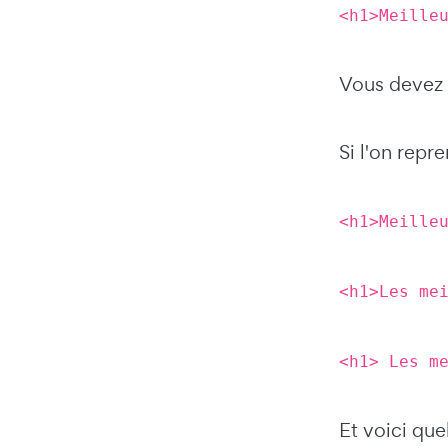
<h1>Meille
Vous devez u
Si l'on repr
<h1>Meille
<h1>Les me
<h1> Les m
Et voici qu