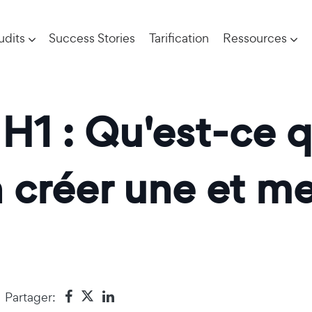
udits
Success Stories
Tarification
Ressources
H1 : Qu'est-ce q
réer une et mei
Partager: