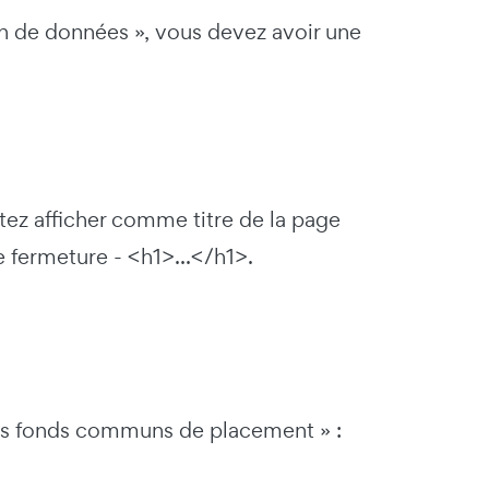
ion de données », vous devez avoir une
itez afficher comme titre de la page
de fermeture - <h1>...</h1>.
urs fonds communs de placement » :