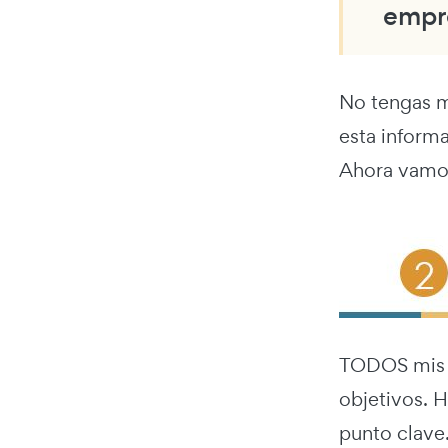
empre
No tengas m
esta informa
Ahora vamos
TODOS mis a
objetivos. H
punto clave