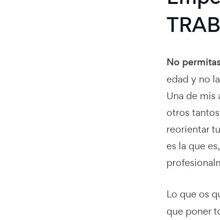
TRAB
No permitas 
edad y no la
Una de mis 
otros tantos
reorientar t
es la que e
profesional
Lo que os q
que poner t