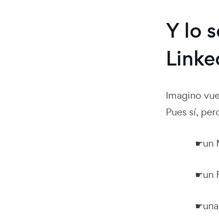
Y lo 
Linke
Imagino vues
Pues sí, per
☛un 
☛un F
☛una