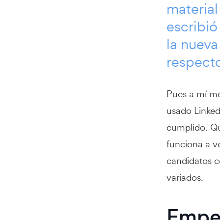
material
escribi
la
nueva
respect
Pues a mí me
usado LinkedI
cumplido. Qu
funciona a v
candidatos c
variados.
Empe