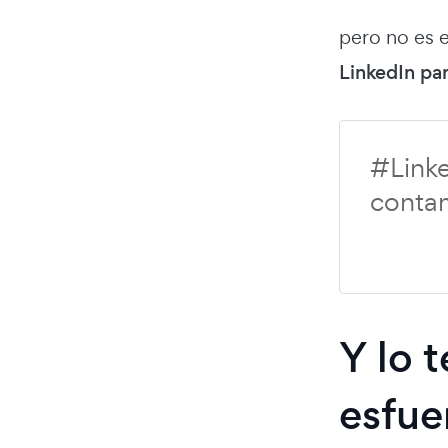
pero no es e
LinkedIn par
#Link
conta
Y lo 
esfue