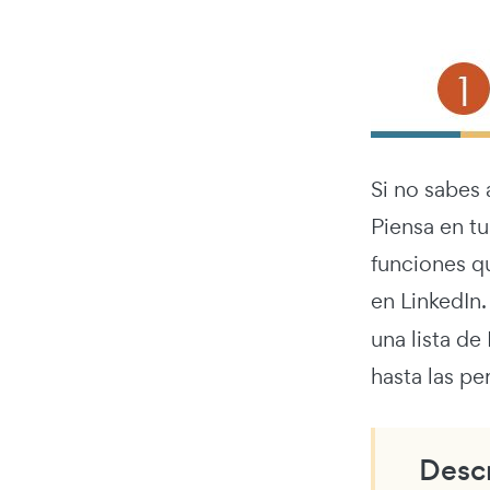
Si no sabes 
Piensa en t
funciones q
en LinkedIn
una lista d
hasta las p
Descr