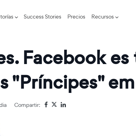
torías
Success Stories
Precios
Recursos
es. Facebook es 
os "Príncipes" e
dia
Compartir: