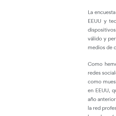
La encuesta 
EEUU y tec
dispositivo
válido y pe
medios de c
Como hemos
redes socia
como muestr
en EEUU, qu
año anterior
la red profe