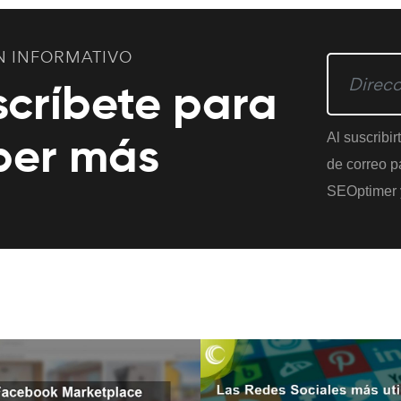
N INFORMATIVO
scríbete para
ber más
Al suscribir
de correo pa
SEOptimer 