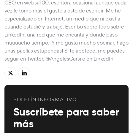
CEO en websa100, escritora ocasional aunque cada
vez le tomo más el gusto a esto de escribir. Me he
especializado en Internet, un medio que ni existía
cuando estudié y trabajé. Escribo sobre todo sobre
LinkedIn, una red que me encanta y donde paso
muuuucho tiempo. ¡Y me gusta mucho cocinar, hago
unas paellas estupendas! Si te apetece, me puedes
seguir en Twitter, @AngelesCarsi o en LinkedIn
BOLETÍN INFORMATIVO
Suscríbete para saber
más