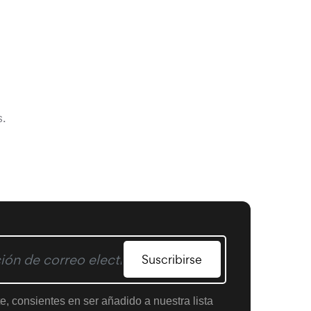
.
Suscribirse
te, consientes en ser añadido a nuestra lista