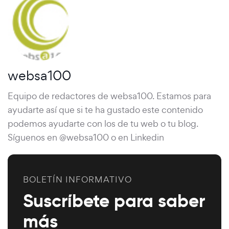
websa100
Equipo de redactores de websa100. Estamos para
ayudarte así que si te ha gustado este contenido
podemos ayudarte con los de tu web o tu blog.
Síguenos en @websa100 o en Linkedin
BOLETÍN INFORMATIVO
Suscríbete para saber
más