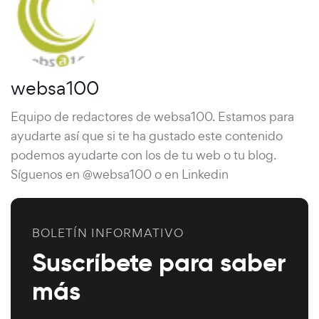
websa100
Equipo de redactores de websa100. Estamos para
ayudarte así que si te ha gustado este contenido
podemos ayudarte con los de tu web o tu blog.
Síguenos en @websa100 o en Linkedin
BOLETÍN INFORMATIVO
Suscríbete para saber
más