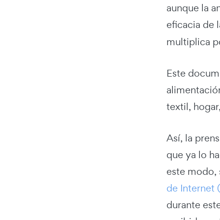
aunque la a
eficacia de 
multiplica p
Este docume
alimentación
textil, hoga
Así, la pren
que ya lo ha
este modo, s
de Internet 
durante est