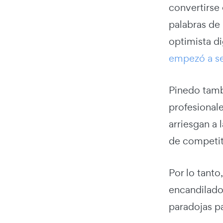
convertirse 
palabras de
optimista di
empezó a se
Pinedo tambi
profesional
arriesgan a
de competit
Por lo tanto
encandilado
paradojas pa