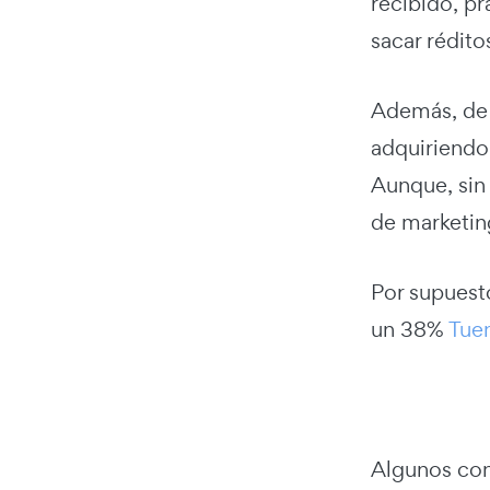
recibido, pr
sacar rédito
Además, de e
adquiriendo
Aunque, sin 
de marketin
Por supuest
un 38%
Tue
Algunos cons