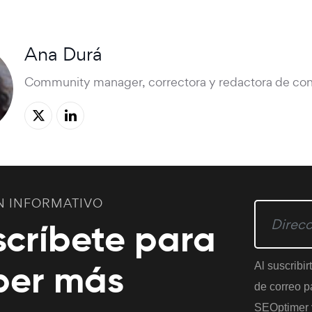
Ana Durá
Community manager, correctora y redactora de con
N INFORMATIVO
scríbete para
ber más
Al suscribir
de correo pa
SEOptimer 