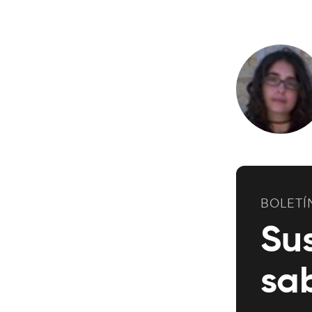
BOLETÍ
Su
sa