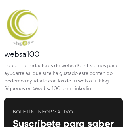
websa100
Equipo de redactores de websa100. Estamos para
ayudarte así que si te ha gustado este contenido
podemos ayudarte con los de tu web o tu blog.
Síguenos en @websa100 o en Linkedin
BOLETÍN INFORMATIVO
Suscríbete para saber