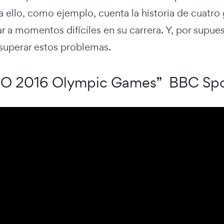
 ello, como ejemplo, cuenta la historia de cuatro
r a momentos difíciles en su carrera. Y, por supue
 superar estos problemas.
O 2016 Olympic Games” BBC Spo