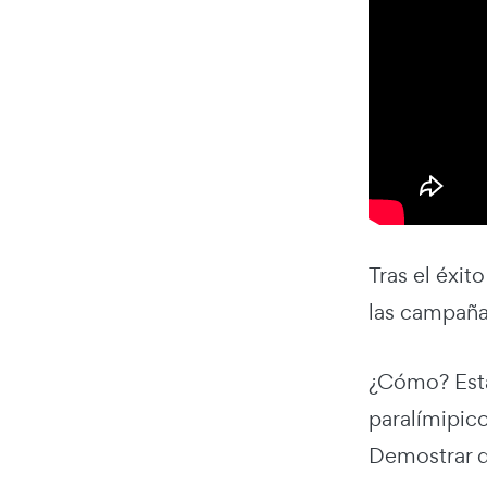
Tras el éxit
las campaña
¿Cómo? Esta
paralímipico
Demostrar q