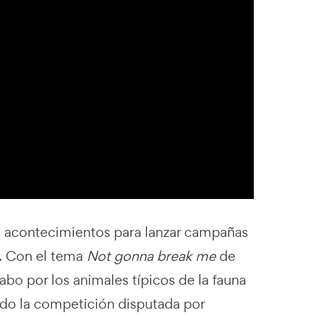
s acontecimientos para lanzar campañas
BC. Con el tema
Not gonna break me
de
abo por los animales típicos de la fauna
ndo la competición disputada por