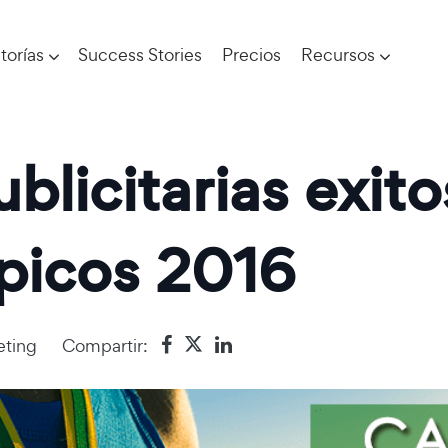
torías
Success Stories
Precios
Recursos
licitarias exito
picos 2016
eting
Compartir: