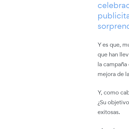
celebra
publicit
sorpren
Y es que, m
que han llev
la campaña d
mejora de l
Y, como cab
¿Su objetivo
exitosas.