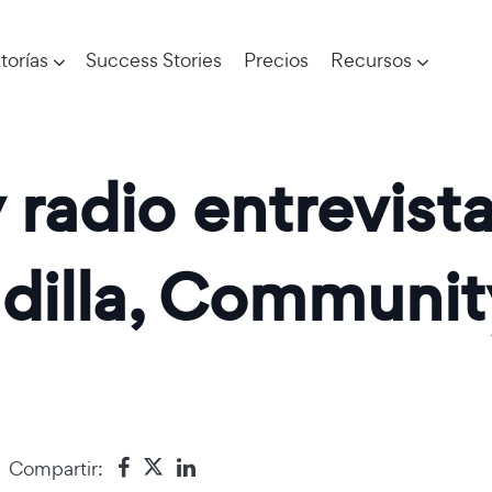
torías
Success Stories
Precios
Recursos
y radio entrevis
dilla, Communit
Compartir: