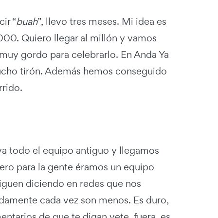
ir “
buah
”, llevo tres meses. Mi idea es
000. Quiero llegar al millón y vamos
 muy gordo para celebrarlo. En Anda Ya
ucho tirón. Además hemos conseguido
rrido.
va todo el equipo antiguo y llegamos
pero para la gente éramos un equipo
siguen diciendo en redes que nos
nadamente cada vez son menos. Es duro,
ntarios de que te digan vete, fuera, es