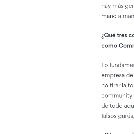
hay más gent
mano a mano
¿Qué tres c
como Comm
Lo fundamen
empresa de 
no tirar la 
community y
de todo aque
falsos gurús