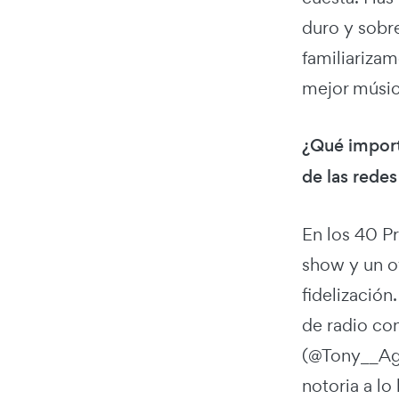
duro y sobr
familiariza
mejor músic
¿Qué import
de las redes
En los 40 Pr
show y un oy
fidelización
de radio co
(@Tony__Agui
notoria a lo