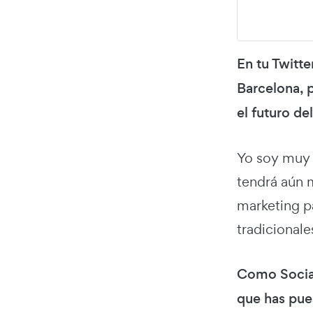
En tu Twitt
Barcelona, p
el futuro de
Yo soy muy p
tendrá aún m
marketing p
tradicionale
Como Socia
que has pue