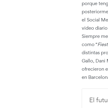
porque teng
posteriorme
el Social M
video diario
Siempre me 
como “
Fies
distintas pr
Gallo, Dani
ofrecieron 
en Barcelona
El fut