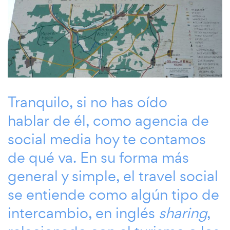
Tranquilo, si no has oído
hablar de él, como agencia de
social media hoy te contamos
de qué va. En su forma más
general y simple, el travel social
se entiende como algún tipo de
intercambio, en inglés
sharing
,