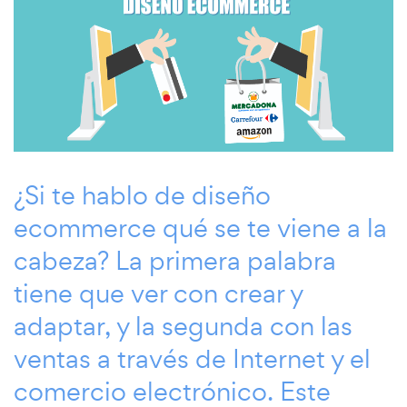
¿Si te hablo de diseño
ecommerce qué se te viene a la
cabeza? La primera palabra
tiene que ver con crear y
adaptar, y la segunda con las
ventas a través de Internet y el
comercio electrónico. Este