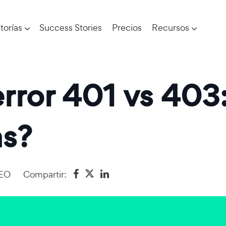
torías
Success Stories
Precios
Recursos
rror 401 vs 403
as?
EO
Compartir: