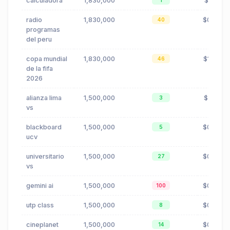
calculadora
1,830,000
$0.11
1
radio
1,830,000
$0.87
40
programas
del peru
copa mundial
1,830,000
$1.39
46
de la fifa
2026
alianza lima
1,500,000
$2.17
3
vs
blackboard
1,500,000
$0.66
5
ucv
universitario
1,500,000
$0.00
27
vs
gemini ai
1,500,000
$0.05
100
utp class
1,500,000
$0.75
8
cineplanet
1,500,000
$0.30
14