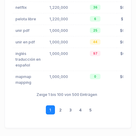
netflix
1,220,000
$0.79
36
pelota libre
1,220,000
$1.19
6
unir pdf
1,000,000
$0.08
25
unir en pdf
1,000,000
$0.08
44
inglés
1,000,000
$0.71
97
traducción en
español
mapmap
1,000,000
$0.03
0
mapping
Zeige 1 bis 100 von 500 Einträgen
1
2
3
4
5