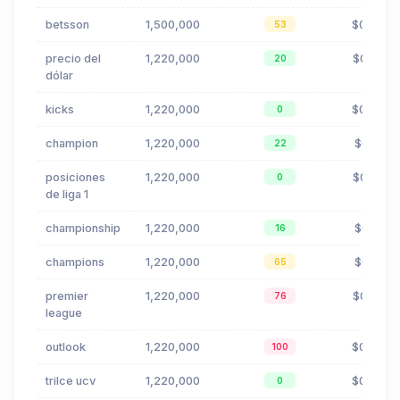
betsson
1,500,000
$0.42
53
precio del
1,220,000
$0.23
20
dólar
kicks
1,220,000
$0.40
0
champion
1,220,000
$0.15
22
posiciones
1,220,000
$0.00
0
de liga 1
championship
1,220,000
$0.15
16
champions
1,220,000
$0.15
65
premier
1,220,000
$0.97
76
league
outlook
1,220,000
$0.24
100
trilce ucv
1,220,000
$0.49
0