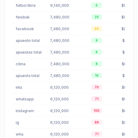
fútbol libre
9,140,000
$0.46
5
feisbuk
7,480,000
$0.34
25
facebook
7,480,000
$0.34
44
apuesto total
7,480,000
$0.15
9
apuestas total
7,480,000
$0.15
9
clima
7,480,000
$0.08
8
apuesta total
7,480,000
$0.15
16
inta
6,120,000
$0.09
70
whatsapp
6,120,000
$0.30
71
instagram
6,120,000
$0.09
100
ig
6,120,000
$0.09
88
wha
6,120,000
$0.30
71