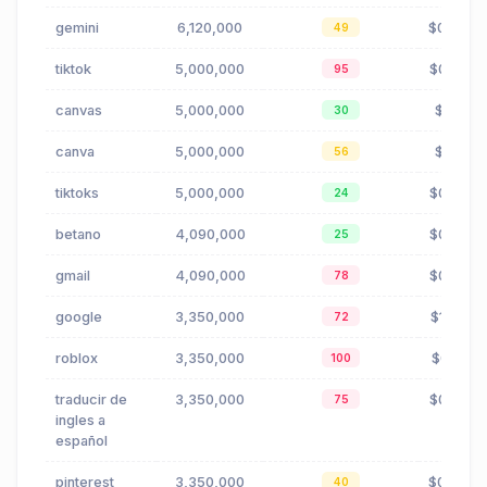
gemini
6,120,000
$0.04
49
tiktok
5,000,000
$0.95
95
canvas
5,000,000
$1.11
30
canva
5,000,000
$1.11
56
tiktoks
5,000,000
$0.95
24
betano
4,090,000
$0.38
25
gmail
4,090,000
$0.69
78
google
3,350,000
$1.53
72
roblox
3,350,000
$0.16
100
traducir de
3,350,000
$0.55
75
ingles a
español
pinterest
3,350,000
$0.48
40