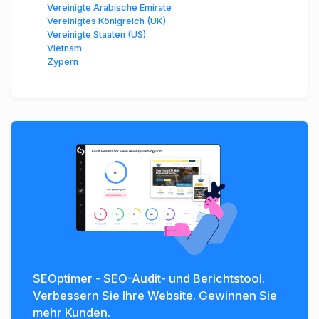
Vereinigte Arabische Emirate
Vereinigtes Königreich (UK)
Vereinigte Staaten (US)
Vietnam
Zypern
SEOptimer - SEO-Audit- und Berichtstool.
Verbessern Sie Ihre Website. Gewinnen Sie
mehr Kunden.