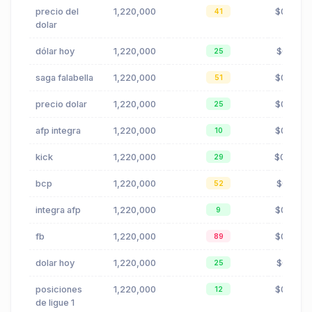
precio del
1,220,000
$0.23
41
dolar
dólar hoy
1,220,000
$0.19
25
saga falabella
1,220,000
$0.05
51
precio dolar
1,220,000
$0.23
25
afp integra
1,220,000
$0.33
10
kick
1,220,000
$0.42
29
bcp
1,220,000
$0.13
52
integra afp
1,220,000
$0.33
9
fb
1,220,000
$0.00
89
dolar hoy
1,220,000
$0.19
25
posiciones
1,220,000
$0.00
12
de ligue 1