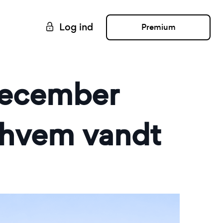
Log ind
Premium
december
 hvem vandt