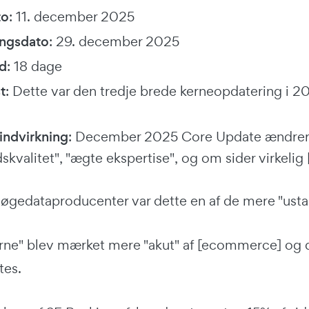
to
: 11. december 2025
ingsdato
: 29. december 2025
d
: 18 dage
t
: Dette var den tredje brede kerneopdatering i 202
indvirkning
: December 2025 Core Update ændrer,
skvalitet", "ægte ekspertise", og om sider virkelig
 søgedataproducenter var dette en af de mere "ustab
rne" blev mærket mere "akut" af [ecommerce] og 
tes.