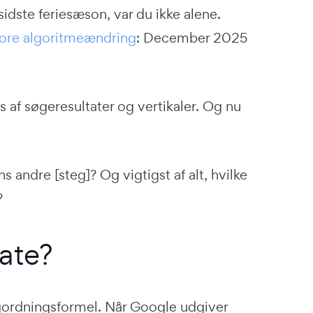
idste feriesæson, var du ikke alene.
tore algoritmeændring
: December 2025
s af søgeresultater og vertikaler. Og nu
 andre [steg]? Og vigtigst af alt, hvilke
?
ate?
gordningsformel. Når Google udgiver