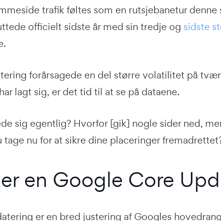
mmeside trafik føltes som en rutsjebanetur denne s
ttede officielt sidste år med sin tredje og
sidste s
e.
ring forårsagede en del større volatilitet på tvær
ar lagt sig, er det tid til at se på dataene.
 sig egentlig? Hvorfor [gik] nogle sider ned, mens
u tage nu for at sikre dine placeringer fremadrettet
er en Google Core Upd
atering er en bred justering af Googles hovedran