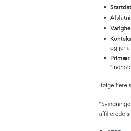
Startda
Afslutn
Varighe
Konteks
og juni.
Primær 
"indhold
Ifølge flere
"Svingninge
affilierede si