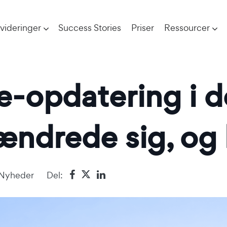
videringer
Success Stories
Priser
Ressourcer
e-opdatering i 
ændrede sig, og
Nyheder
Del: