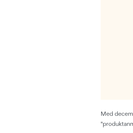
Med decembe
"produktanme