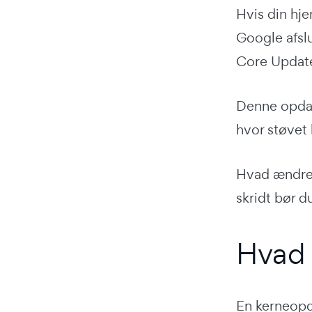
Hvis din hje
Google afslu
Core Updat
Denne opdate
hvor støvet h
Hvad ændrede
skridt bør d
Hvad 
En kerneopd