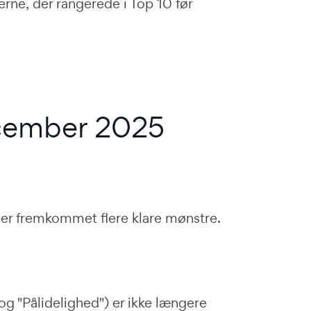
rne, der rangerede i Top 10 før
cember 2025
der fremkommet flere klare mønstre.
 og "Pålidelighed") er ikke længere