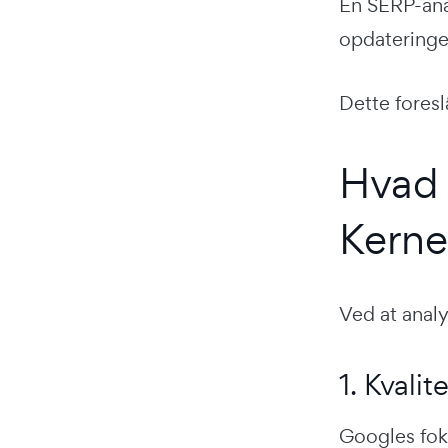
En SERP-anal
opdateringen
Dette foresl
Hvad
Kerne
Ved at anal
1. Kvalit
Googles foku