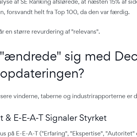
yse af SE Ranking afslørede, at næsten 15% af side
, forsvandt helt fra Top 100, da den var færdig.
år en større revurdering af "relevans".
 "ændrede" sig med De
opdateringen?
ysere vinderne, taberne og industrirapporterne er 
et & E-E-A-T Signaler Styrket
s på E-E-A-T ("Erfaring", "Ekspertise", "Autoritet"