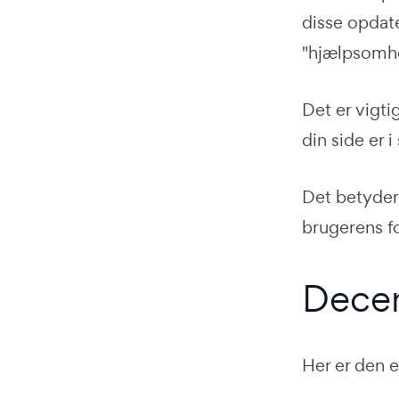
disse opdate
"hjælpsomh
Det er vigti
din side er i
Det betyder
brugerens f
Decem
Her er den e