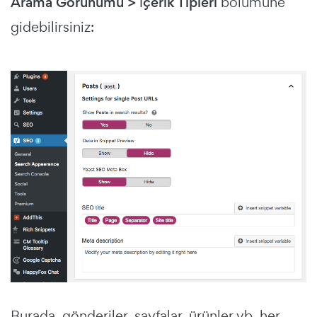
Arama Görünümü > İçerik Tipleri
bölümüne
gidebilirsiniz:
Burada, gönderiler, sayfalar, ürünler vb. her