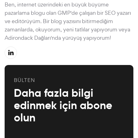
Ben, internet üzerindeki en büyük büyüme
pazarlama blogu olan GMP'de çalışan bir SEO yazarı
ve editörüyüm. Bir blog yazısını bitirmediğim
zamanlarda, okuyorum, yeni tatlılar yapıyorum veya
Adirondack Dağları'nda yürüyüş yapıyorum!
BÜLTEN
Daha fazla bilgi
edinmek için abone
olun