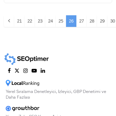
21
22
23
24
25
26
27
28
29
30
Yerel Sıralama Denetleyici, İzleyici, GBP Denetimi ve
Daha Fazlası