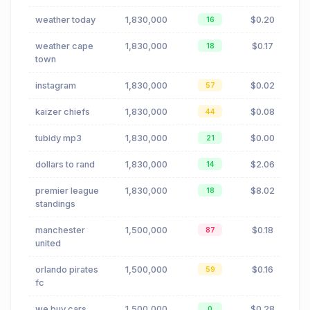
weather today
1,830,000
$0.20
16
weather cape
1,830,000
$0.17
18
town
instagram
1,830,000
$0.02
57
kaizer chiefs
1,830,000
$0.08
44
tubidy mp3
1,830,000
$0.00
21
dollars to rand
1,830,000
$2.06
14
premier league
1,830,000
$8.02
18
standings
manchester
1,500,000
$0.18
87
united
orlando pirates
1,500,000
$0.16
59
fc
we buy cars
1,500,000
$0.28
0