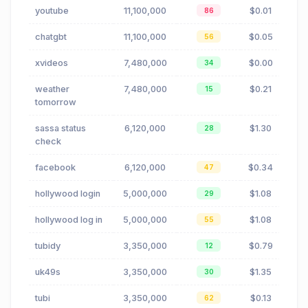
youtube
11,100,000
$0.01
86
chatgbt
11,100,000
$0.05
56
xvideos
7,480,000
$0.00
34
weather
7,480,000
$0.21
15
tomorrow
sassa status
6,120,000
$1.30
28
check
facebook
6,120,000
$0.34
47
hollywood login
5,000,000
$1.08
29
hollywood log in
5,000,000
$1.08
55
tubidy
3,350,000
$0.79
12
uk49s
3,350,000
$1.35
30
tubi
3,350,000
$0.13
62