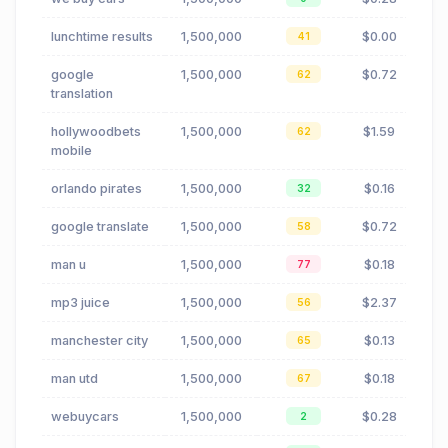
lunchtime results
1,500,000
$0.00
41
google
1,500,000
$0.72
62
translation
hollywoodbets
1,500,000
$1.59
62
mobile
orlando pirates
1,500,000
$0.16
32
google translate
1,500,000
$0.72
58
man u
1,500,000
$0.18
77
mp3 juice
1,500,000
$2.37
56
manchester city
1,500,000
$0.13
65
man utd
1,500,000
$0.18
67
webuycars
1,500,000
$0.28
2