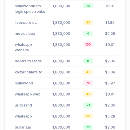
hollywoodbets
1,830,000
$1.91
20
login spina zonke
livescore cz
1,830,000
$1.80
69
movies box
1,830,000
$0.29
4
whatsapp
1,830,000
$0.01
100
website
dollars to rands
1,830,000
$2.06
8
kaizer chiefs fc
1,830,000
$0.08
42
hollywood
1,830,000
$0.97
76
whatsapp web
1,830,000
$0.01
43
us to rand
1,830,000
$2.06
21
whatsapp
1,830,000
$0.28
60
dollar zar
1,830,000
$2.06
29