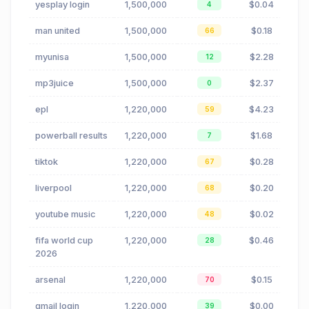
yesplay login
1,500,000
$0.04
4
man united
1,500,000
$0.18
66
myunisa
1,500,000
$2.28
12
mp3juice
1,500,000
$2.37
0
epl
1,220,000
$4.23
59
powerball results
1,220,000
$1.68
7
tiktok
1,220,000
$0.28
67
liverpool
1,220,000
$0.20
68
youtube music
1,220,000
$0.02
48
fifa world cup
1,220,000
$0.46
28
2026
arsenal
1,220,000
$0.15
70
gmail login
1,220,000
$0.00
39