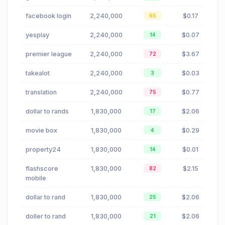
facebook login
2,240,000
$0.17
65
yesplay
2,240,000
$0.07
14
premier league
2,240,000
$3.67
72
takealot
2,240,000
$0.03
3
translation
2,240,000
$0.77
75
dollar to rands
1,830,000
$2.06
17
movie box
1,830,000
$0.29
4
property24
1,830,000
$0.01
14
flashscore
1,830,000
$2.15
82
mobile
dollar to rand
1,830,000
$2.06
25
doller to rand
1,830,000
$2.06
21