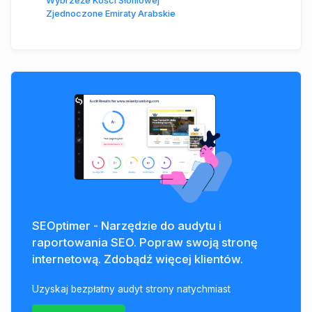
Wybrzeże Kości Słoniowej
Zjednoczone Emiraty Arabskie
SEOptimer - Narzędzie do audytu i
raportowania SEO. Popraw swoją stronę
internetową. Zdobądź więcej klientów.
Uzyskaj bezpłatny audyt strony natychmiast