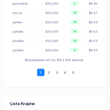
perovdcik
823,000
$0.30
0
oxu sz
823,000
$0.27
31
yantex
823,000
$0.53
16
yandek
823,000
$0.53
14
jandeks
823,000
$0.53
35
yzndex
823,000
$0.53
0
Wyświetlanie od 1 do 100 z 500 wpisów
1
2
3
4
5
Lista Krajów