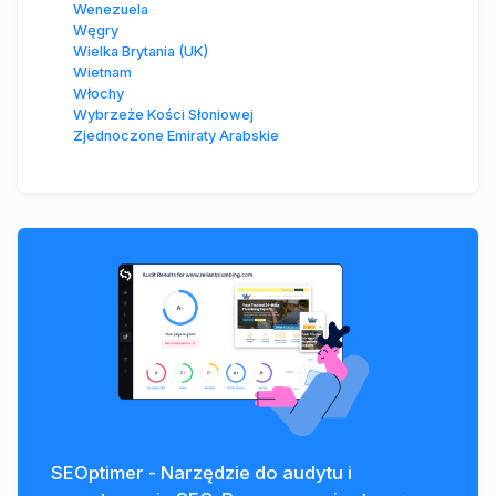
Wenezuela
Węgry
Wielka Brytania (UK)
Wietnam
Włochy
Wybrzeże Kości Słoniowej
Zjednoczone Emiraty Arabskie
SEOptimer - Narzędzie do audytu i