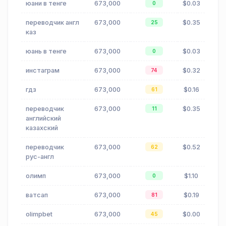
юани в тенге
673,000
$0.03
0
переводчик англ
673,000
$0.35
25
каз
юань в тенге
673,000
$0.03
0
инстаграм
673,000
$0.32
74
гдз
673,000
$0.16
61
переводчик
673,000
$0.35
11
английский
казахский
переводчик
673,000
$0.52
62
рус-англ
олимп
673,000
$1.10
0
ватсап
673,000
$0.19
81
olimpbet
673,000
$0.00
45