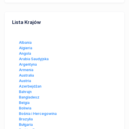
Lista Krajów
Albania
Algieria
Angola
Arabia Saudyjska
Argentyna
Armenia
Australia
Austria
Azerbejdżan
Bahrajn
Bangladesz
Belgia
Boliwia
Bośnia i Hercegowina
Brazylia
Bułgaria