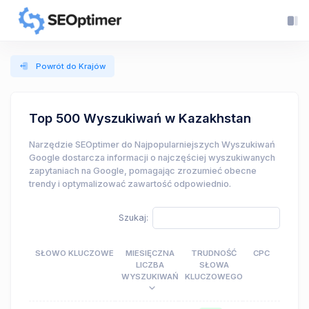
Powrót do Krajów
Top 500 Wyszukiwań w Kazakhstan
Narzędzie SEOptimer do Najpopularniejszych Wyszukiwań
Google dostarcza informacji o najczęściej wyszukiwanych
zapytaniach na Google, pomagając zrozumieć obecne
trendy i optymalizować zawartość odpowiednio.
Szukaj:
SŁOWO KLUCZOWE
MIESIĘCZNA
TRUDNOŚĆ
CPC
LICZBA
SŁOWA
WYSZUKIWAŃ
KLUCZOWEGO