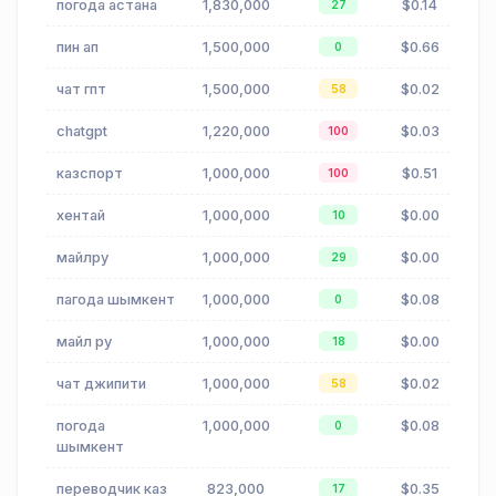
погода астана
1,830,000
$0.14
27
пин ап
1,500,000
$0.66
0
чат гпт
1,500,000
$0.02
58
chatgpt
1,220,000
$0.03
100
казспорт
1,000,000
$0.51
100
хентай
1,000,000
$0.00
10
майлру
1,000,000
$0.00
29
пагода шымкент
1,000,000
$0.08
0
майл ру
1,000,000
$0.00
18
чат джипити
1,000,000
$0.02
58
погода
1,000,000
$0.08
0
шымкент
переводчик каз
823,000
$0.35
17