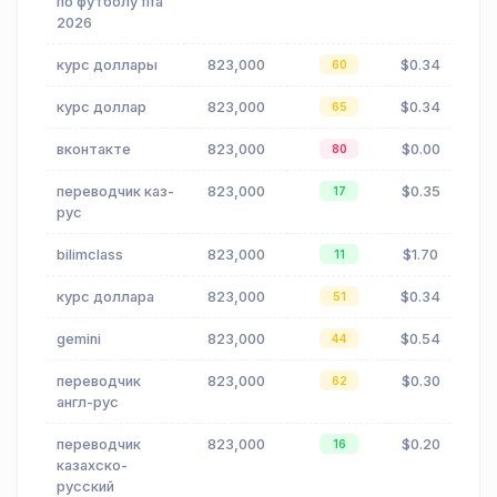
по футболу fifa
2026
курс доллары
823,000
$0.34
60
курс доллар
823,000
$0.34
65
вконтакте
823,000
$0.00
80
переводчик каз-
823,000
$0.35
17
рус
bilimclass
823,000
$1.70
11
курс доллара
823,000
$0.34
51
gemini
823,000
$0.54
44
переводчик
823,000
$0.30
62
англ-рус
переводчик
823,000
$0.20
16
казахско-
русский