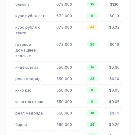
олимпа
673,000
$1.10
15
курс рубля к тг
673,000
$0.13
0
курс рубля к
673,000
$0.02
44
тенге
готовое
673,000
$0.16
26
домашнее
задание
яндекс игра
550,000
$0.30
14
реал мадрид
550,000
$0.14
28
кино кзо
550,000
$0.05
0
кинотеатр кзо
550,000
$0.05
0
реал мадрида
550,000
$0.14
18
барса
550,000
$0.20
26