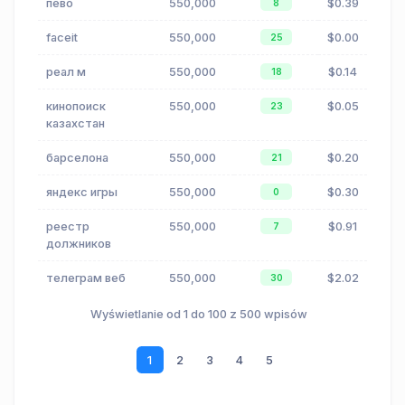
пево
550,000
$0.39
8
faceit
550,000
$0.00
25
реал м
550,000
$0.14
18
кинопоиск
550,000
$0.05
23
казахстан
барселона
550,000
$0.20
21
яндекс игры
550,000
$0.30
0
реестр
550,000
$0.91
7
должников
телеграм веб
550,000
$2.02
30
Wyświetlanie od 1 do 100 z 500 wpisów
1
2
3
4
5