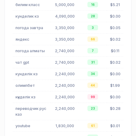
билим класс
5,000,000
$5.21
16
кунделик кз
4,090,000
$0.00
28
погода завтра
3,350,000
$0.05
3
яндекс
3,350,000
$0.02
66
погода алматы
2,740,000
$0.11
7
чат gpt
2,740,000
$0.02
31
кунделік кз
2,240,000
$0.00
34
олимпбет
2,240,000
$1.99
44
күнделік кз
2,240,000
$0.00
99
переводчик рус
2,240,000
$0.28
23
каз
youtube
1,830,000
$0.01
61