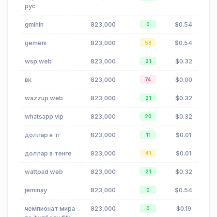
рус
gminin
823,000
$0.54
0
gemeni
823,000
$0.54
58
wsp web
823,000
$0.32
21
вк
823,000
$0.00
74
wazzup web
823,000
$0.32
21
whatsapp vip
823,000
$0.32
20
доллар в тг
823,000
$0.01
11
доллар в тенге
823,000
$0.01
41
wattpad web
823,000
$0.32
21
jeminay
823,000
$0.54
0
чемпионат мира
823,000
$0.19
0