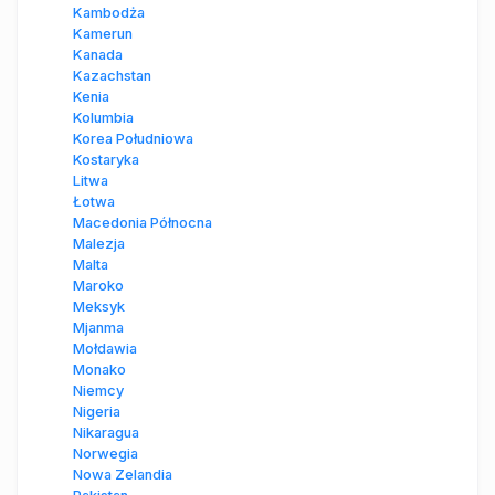
Kambodża
Kamerun
Kanada
Kazachstan
Kenia
Kolumbia
Korea Południowa
Kostaryka
Litwa
Łotwa
Macedonia Północna
Malezja
Malta
Maroko
Meksyk
Mjanma
Mołdawia
Monako
Niemcy
Nigeria
Nikaragua
Norwegia
Nowa Zelandia