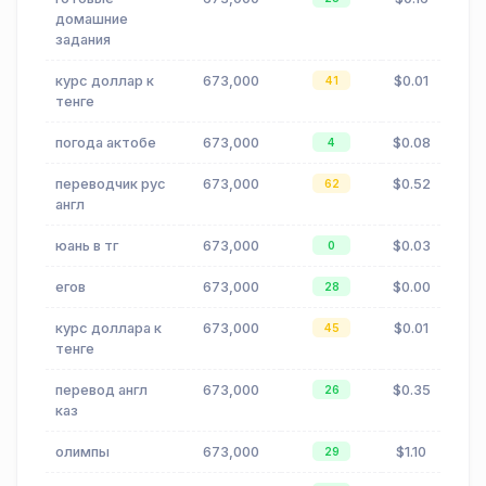
домашние
задания
курс доллар к
673,000
$0.01
41
тенге
погода актобе
673,000
$0.08
4
переводчик рус
673,000
$0.52
62
англ
юань в тг
673,000
$0.03
0
егов
673,000
$0.00
28
курс доллара к
673,000
$0.01
45
тенге
перевод англ
673,000
$0.35
26
каз
олимпы
673,000
$1.10
29