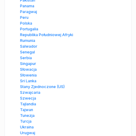
Pakistan
Panama
Paragwaj
Peru
Polska
Portugalia
Republika Południowej Afryki
Rumunia
Salwador
Senegal
Serbia
Singapur
Słowacja
Słowenia
Sri Lanka
Stany Zjednoczone (US)
Szwajcaria
Szwecja
Tajlandia
Tajwan
Tunezja
Turcja
Ukraina
Urugwaj