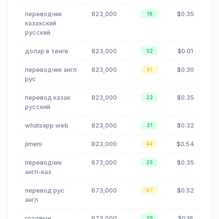
переводчик
823,000
$0.35
18
казахский
русский
долар в тенге
823,000
$0.01
32
переводчик англ
823,000
$0.30
61
рус
перевод казак
823,000
$0.35
22
русский
whatsapp web
823,000
$0.32
21
jimeni
823,000
$0.54
44
переводчик
673,000
$0.35
25
англ-каз
перевод рус
673,000
$0.52
47
англ
готовые
673,000
$0.16
25