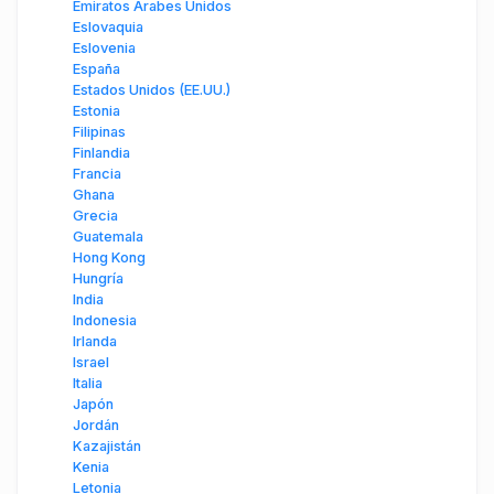
Emiratos Árabes Unidos
Eslovaquia
Eslovenia
España
Estados Unidos (EE.UU.)
Estonia
Filipinas
Finlandia
Francia
Ghana
Grecia
Guatemala
Hong Kong
Hungría
India
Indonesia
Irlanda
Israel
Italia
Japón
Jordán
Kazajistán
Kenia
Letonia