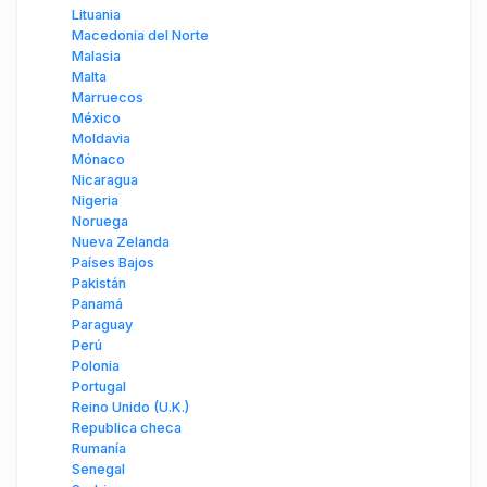
Lituania
Macedonia del Norte
Malasia
Malta
Marruecos
México
Moldavia
Mónaco
Nicaragua
Nigeria
Noruega
Nueva Zelanda
Países Bajos
Pakistán
Panamá
Paraguay
Perú
Polonia
Portugal
Reino Unido (U.K.)
Republica checa
Rumanía
Senegal