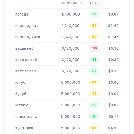
MENSUAL
CLAVE
погода
11,100,000
$0.07
28
переводчик
9,140,000
$0.45
45
переводчики
9,140,000
$0.45
60
вацап веб
6,120,000
$0.38
100
ватс ап веб
6,120,000
$0.38
38
ватсап веб
6,120,000
$0.38
25
ютуб
5,000,000
$0.02
44
йутуб
5,000,000
$0.02
61
ютубю
5,000,000
$0.02
25
білім класс
5,000,000
$5.21
5
кунделик
5,000,000
$4.99
56