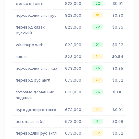
долар в тенге
823,000
$0.01
32
переводчик англ рус
823,000
$0.30
61
перевод казак
823,000
$0.35
22
русский
whatsapp web
823,000
$0.32
21
jimeni
823,000
$0.54
44
переводчик англ-каз
673,000
$0.35
25
перевод рус англ
673,000
$0.52
47
готовые домашние
673,000
$0.16
25
задания
курс доллар к тенге
673,000
$0.01
41
погода актобе
673,000
$0.08
4
переводчик рус англ
673,000
$0.52
62