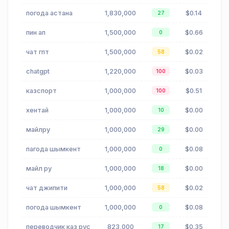
погода астана
1,830,000
$0.14
27
пин ап
1,500,000
$0.66
0
чат гпт
1,500,000
$0.02
58
chatgpt
1,220,000
$0.03
100
казспорт
1,000,000
$0.51
100
хентай
1,000,000
$0.00
10
майлру
1,000,000
$0.00
29
пагода шымкент
1,000,000
$0.08
0
майл ру
1,000,000
$0.00
18
чат джипити
1,000,000
$0.02
58
погода шымкент
1,000,000
$0.08
0
переводчик каз рус
823,000
$0.35
17