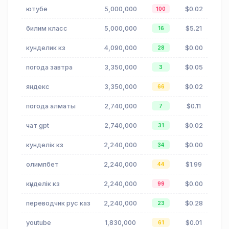
ютубе
5,000,000
$0.02
100
билим класс
5,000,000
$5.21
16
кунделик кз
4,090,000
$0.00
28
погода завтра
3,350,000
$0.05
3
яндекс
3,350,000
$0.02
66
погода алматы
2,740,000
$0.11
7
чат gpt
2,740,000
$0.02
31
кунделік кз
2,240,000
$0.00
34
олимпбет
2,240,000
$1.99
44
күнделік кз
2,240,000
$0.00
99
переводчик рус каз
2,240,000
$0.28
23
youtube
1,830,000
$0.01
61