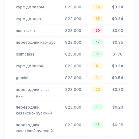
курс доллары
823,000
$0.34
60
курс доллар
823,000
$0.34
65
вконтакте
823,000
$0.00
80
переводчик каз-рус
823,000
$0.35
17
bilimclass
823,000
$1.70
11
курс доллара
823,000
$0.34
51
gemini
823,000
$0.54
44
переводчик англ-
823,000
$0.30
62
рус
переводчик
823,000
$0.20
16
казахско-русский
переводчик
823,000
$0.35
18
казахский русский