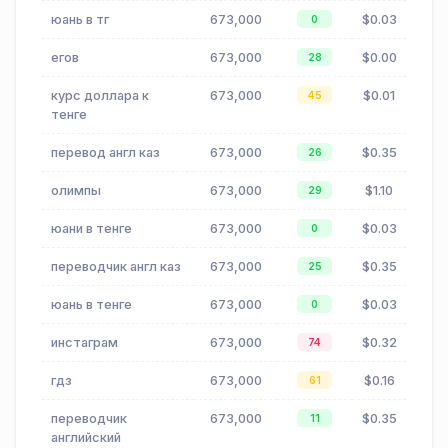
юань в тг
673,000
$0.03
0
егов
673,000
$0.00
28
курс доллара к
673,000
$0.01
45
тенге
перевод англ каз
673,000
$0.35
26
олимпы
673,000
$1.10
29
юани в тенге
673,000
$0.03
0
переводчик англ каз
673,000
$0.35
25
юань в тенге
673,000
$0.03
0
инстаграм
673,000
$0.32
74
гдз
673,000
$0.16
61
переводчик
673,000
$0.35
11
английский