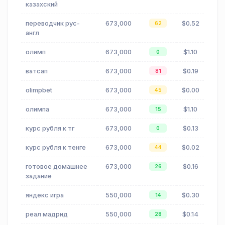
казахский
переводчик рус-
673,000
$0.52
62
англ
олимп
673,000
$1.10
0
ватсап
673,000
$0.19
81
olimpbet
673,000
$0.00
45
олимпа
673,000
$1.10
15
курс рубля к тг
673,000
$0.13
0
курс рубля к тенге
673,000
$0.02
44
готовое домашнее
673,000
$0.16
26
задание
яндекс игра
550,000
$0.30
14
реал мадрид
550,000
$0.14
28