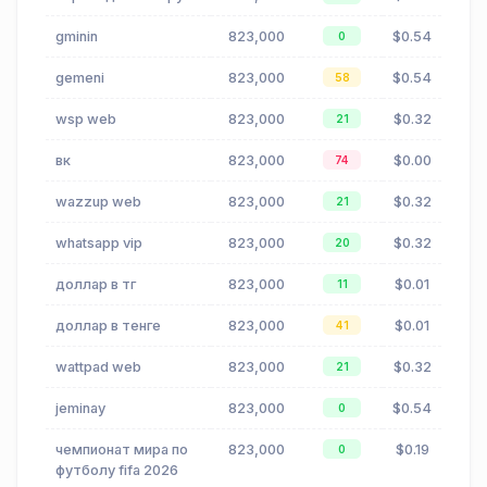
gminin
823,000
$0.54
0
gemeni
823,000
$0.54
58
wsp web
823,000
$0.32
21
вк
823,000
$0.00
74
wazzup web
823,000
$0.32
21
whatsapp vip
823,000
$0.32
20
доллар в тг
823,000
$0.01
11
доллар в тенге
823,000
$0.01
41
wattpad web
823,000
$0.32
21
jeminay
823,000
$0.54
0
чемпионат мира по
823,000
$0.19
0
футболу fifa 2026