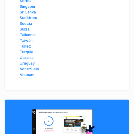
Serbia
Singapur
Sri Lanka
Sudáfrica
Suecia
Suiza
Tailandia
Taiwán
Túnez
Turquía
Ucrania
Uruguay
Venezuela
Vietnam