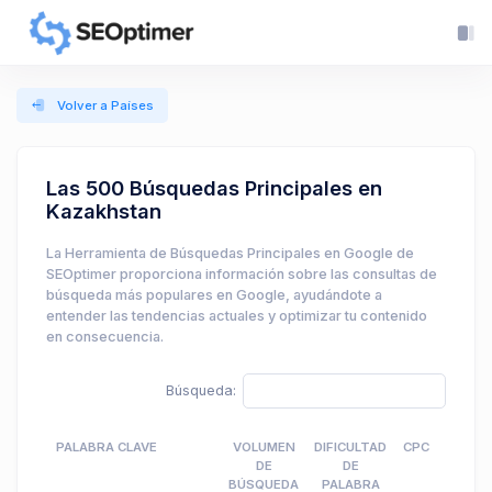
Volver a Países
Las 500 Búsquedas Principales en
Kazakhstan
La Herramienta de Búsquedas Principales en Google de
SEOptimer proporciona información sobre las consultas de
búsqueda más populares en Google, ayudándote a
entender las tendencias actuales y optimizar tu contenido
en consecuencia.
Búsqueda:
PALABRA CLAVE
VOLUMEN
DIFICULTAD
CPC
DE
DE
BÚSQUEDA
PALABRA