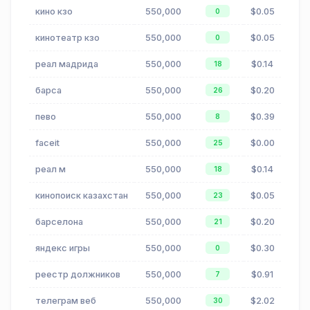
кино кзо
550,000
$0.05
0
кинотеатр кзо
550,000
$0.05
0
реал мадрида
550,000
$0.14
18
барса
550,000
$0.20
26
пево
550,000
$0.39
8
faceit
550,000
$0.00
25
реал м
550,000
$0.14
18
кинопоиск казахстан
550,000
$0.05
23
барселона
550,000
$0.20
21
яндекс игры
550,000
$0.30
0
реестр должников
550,000
$0.91
7
телеграм веб
550,000
$2.02
30