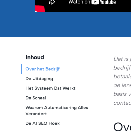
Inhoud
Dat is
bedrij
Over het Bedrijf
betaal
De Uitdaging
de len
Het Systeem Dat Werkt
basis 
De Schaal
contac
Waarom Automatisering Alles
Verandert
Ove
De AI SEO Hoek