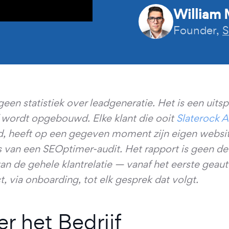
William 
Founder,
S
 geen statistiek over leadgeneratie. Het is een uit
f wordt opgebouwd. Elke klant die ooit
Slaterock 
d, heeft op een gegeven moment zijn eigen websi
s van een SEOptimer-audit. Het rapport is geen d
van de gehele klantrelatie — vanaf het eerste gea
t, via onboarding, tot elk gesprek dat volgt.
r het Bedrijf