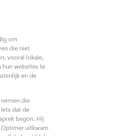
odig om
en die niet
, vooral lokale,
 hun websites te
zienlijk en de
e nemen die
Iets dat de
sprek begon. Hij
 SEOptimer uitkwam