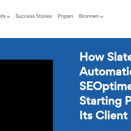
its
Success Stories
Prijzen
Bronnen
How Slat
Automati
SEOptimer
Starting 
Its Client