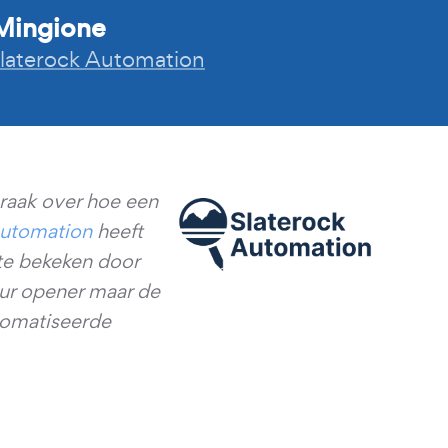
Mingione
laterock Automation
spraak over hoe een
Automation
heeft
te bekeken door
eur opener maar de
utomatiseerde