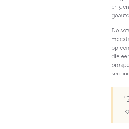
en gen
geauto
De set
meesta
op een
die ee
prospe
secon
"
k