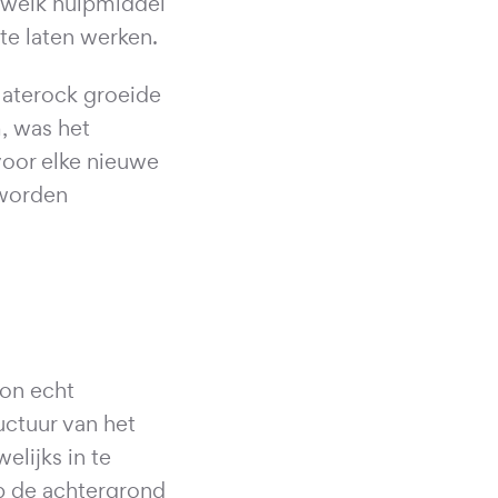
n welk hulpmiddel
 te laten werken.
laterock groeide
, was het
oor elke nieuwe
 worden
on echt
uctuur van het
elijks in te
p de achtergrond