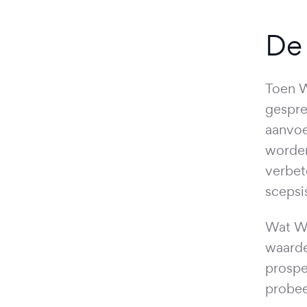
De
Toen W
gespre
aanvoe
worden
verbet
scepsis
Wat Wi
waarde
prospe
probee