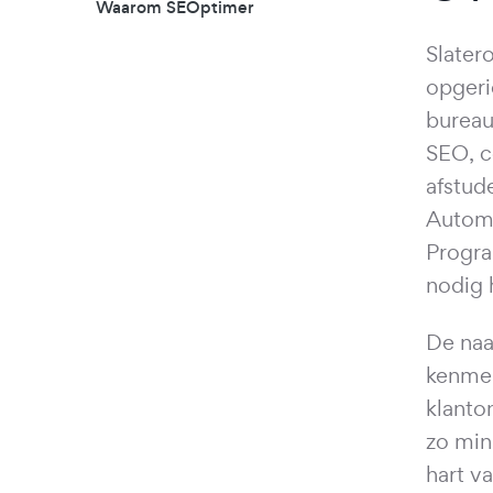
Waarom SEOptimer
Slater
opgeri
bureau 
SEO, c
afstude
Automa
Progra
nodig 
De naa
kenmer
klanto
zo min
hart v