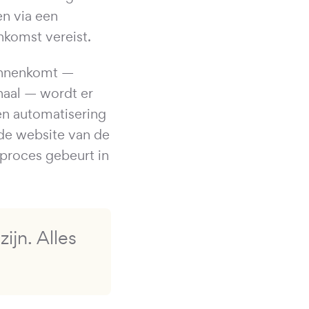
en via een
nkomst vereist.
binnenkomt —
naal — wordt er
en automatisering
de website van de
 proces gebeurt in
ijn. Alles