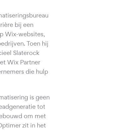
matiseringsbureau
ière bij een
 op Wix-websites,
edrijven. Toen hij
cieel Slaterock
et Wix Partner
ernemers die hulp
matisering is geen
eadgeneratie tot
opgebouwd om met
timer zit in het