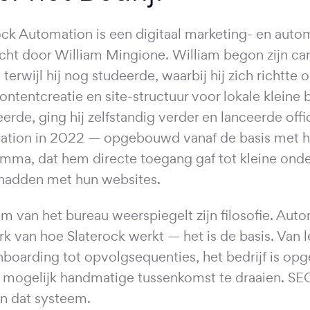
ock Automation is een digitaal marketing- en auto
cht door William Mingione. William begon zijn carr
terwijl hij nog studeerde, waarbij hij zich richtte
ontentcreatie en site-structuur voor lokale kleine b
erde, ging hij zelfstandig verder en lanceerde offi
tion in 2022 — opgebouwd vanaf de basis met h
mma, dat hem directe toegang gaf tot kleine ond
hadden met hun websites.
m van het bureau weerspiegelt zijn filosofie. Auto
k van hoe Slaterock werkt — het is de basis. Van l
nboarding tot opvolgsequenties, het bedrijf is 
 mogelijk handmatige tussenkomst te draaien. SEOp
an dat systeem.