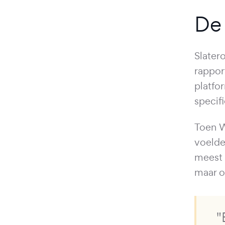
De
Slater
rappor
platfo
specif
Toen W
voelde
meest 
maar o
"