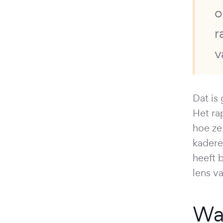
o
r
v
Dat is 
Het ra
hoe ze
kadere
heeft 
lens v
Wa