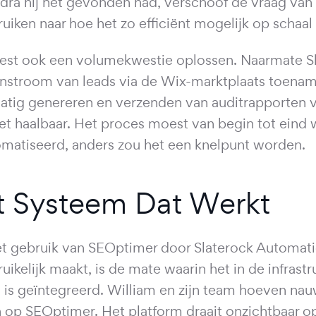
odra hij het gevonden had, verschoof de vraag va
ruiken naar hoe het zo efficiënt mogelijk op schaal
est ook een volumekwestie oplossen. Naarmate S
instroom van leads via de Wix-marktplaats toenam
tig genereren en verzenden van auditrapporten v
iet haalbaar. Het proces moest van begin tot eind
matiseerd, anders zou het een knelpunt worden.
t Systeem Dat Werkt
t gebruik van SEOptimer door Slaterock Automati
uikelijk maakt, is de mate waarin het in de infrastr
 is geïntegreerd. William en zijn team hoeven nauw
 op SEOptimer. Het platform draait onzichtbaar o