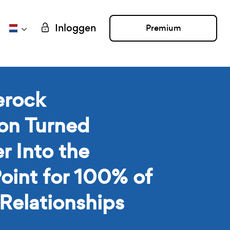
Inloggen
Premium
erock
on Turned
 Into the
Point for 100% of
 Relationships