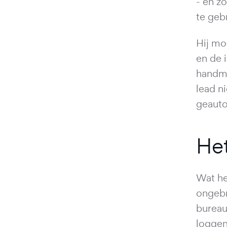
- en z
te geb
Hij mo
en de 
handma
lead n
geauto
He
Wat he
ongebr
bureau
loggen