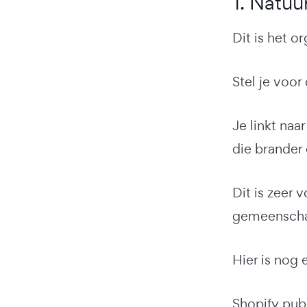
1. Natuu
Dit is het o
Stel je voor 
Je linkt naa
die brander
Dit is zeer 
gemeensch
Hier is nog
Shopify pub