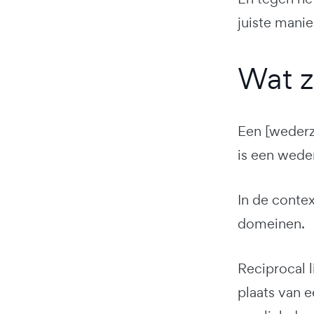
juiste mani
Wat zi
Een [wederz
is een weder
In de contex
domeinen.
Reciprocal 
plaats van e