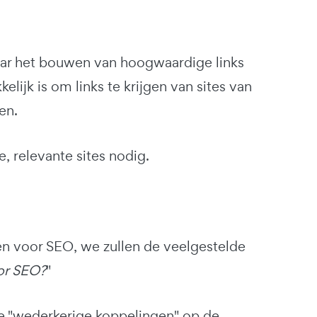
maar het bouwen van hoogwaardige links
lijk is om links te krijgen van sites van
en.
 relevante sites nodig.
gen voor SEO, we zullen de veelgestelde
oor SEO?
"
 je "wederkerige koppelingen" op de