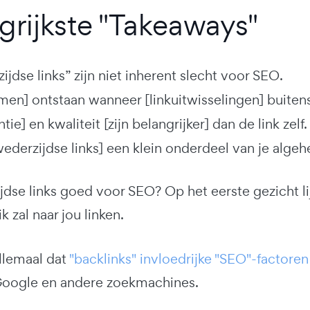
grijkste "Takeaways"
jdse links” zijn niet inherent slecht voor SEO.
men] ontstaan wanneer [linkuitwisselingen] buitens
tie] en kwaliteit [zijn belangrijker] dan de link zelf.
derzijdse links] een klein onderdeel van je algehe
jdse links goed voor SEO? Op het eerste gezicht lij
ik zal naar jou linken.
llemaal dat
"backlinks" invloedrijke "SEO"-factoren 
 Google en andere zoekmachines.