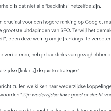
heid is dat niet alle "backlinks" hetzelfde zijn.
ijn cruciaal voor een hogere ranking op Google, 
e grootste uitdagingen van SEO. Terwijl het gemakke
eit", doen deze weinig om je [rankings] te verbeter
e verbeteren, heb je backlinks van gezaghebbende,
rzijdse [linking] de juiste strategie?
ericht zullen we kijken naar wederzijdse koppelin
woorden "
Zijn wederzijdse links goed of slecht v
 einde van dit bericht zullen we je laten zien hoe