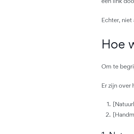
een link doo
Echter, niet
Hoe w
Om te begrij
Er zijn ove
[Natuurl
[Handma