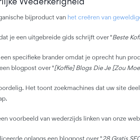
rlijke Wederkerigheid
rganische bijproduct van
het creëren van geweldig
dat je een uitgebreide gids schrijft over "
Beste Kof
r een specifieke brander omdat je oprecht hun prod
 een blogpost over "
[Koffie] Blogs Die Je [Zou Mo
voordelig. Het toont zoekmachines dat uw site dee
ap.
 een voorbeeld van wederzijds linken van onze we
liceerde onlangs een blogpost over "
28 Gratis SE