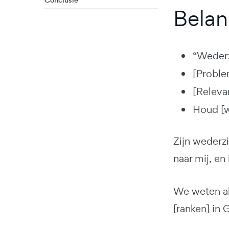
Conclusie
Belan
“Wederzi
[Proble
[Relevan
Houd [we
Zijn wederzi
naar mij, en 
We weten a
[ranken] in