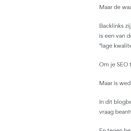
Maar de waar
Backlinks z
is een van d
"lage kwalit
Om je SEO t
Maar is wede
In dit blogb
vraag beant
En tegen het