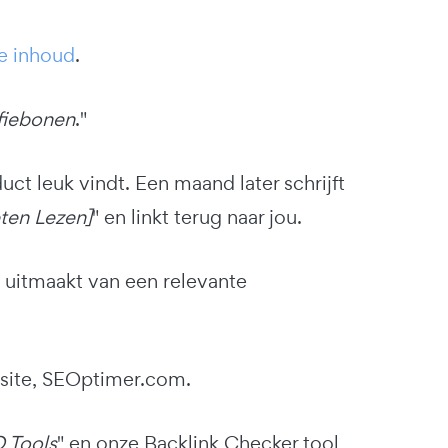
e inhoud
.
fiebonen
."
uct leuk vindt. Een maand later schrijft
eten Lezen]
" en linkt terug naar jou.
l uitmaakt van een relevante
bsite, SEOptimer.com.
O Tools
" en onze Backlink Checker tool