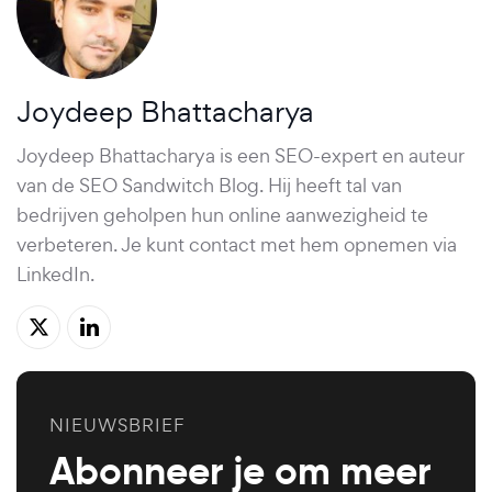
Joydeep Bhattacharya
Joydeep Bhattacharya is een SEO-expert en auteur
van de SEO Sandwitch Blog. Hij heeft tal van
bedrijven geholpen hun online aanwezigheid te
verbeteren. Je kunt contact met hem opnemen via
LinkedIn.
NIEUWSBRIEF
Abonneer je om meer