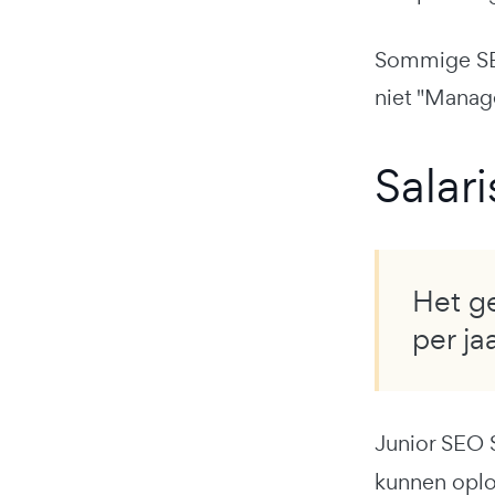
Sommige SEO
niet "Manage
Salar
Het ge
per ja
Junior SEO S
kunnen opl