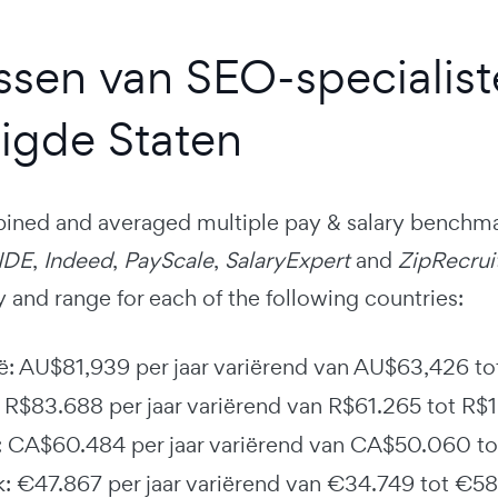
issen van SEO-specialis
igde Staten
ned and averaged multiple pay & salary benchma
IIDE
,
Indeed
,
PayScale
,
SalaryExpert
and
ZipRecrui
y and range for each of the following countries:
ië: AU$81,939 per jaar variërend van AU$63,426 t
ë: R$83.688 per jaar variërend van R$61.265 tot R
 CA$60.484 per jaar variërend van CA$50.060 t
jk: €47.867 per jaar variërend van €34.749 tot €5