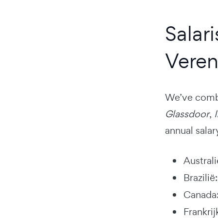
Salar
Veren
We’ve combi
Glassdoor
,
annual salar
Austral
Brazili
Canada:
Frankri