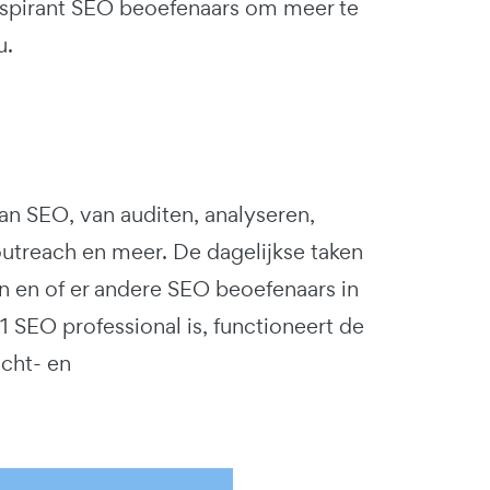
r aspirant SEO beoefenaars om meer te
u.
van SEO, van auditen, analyseren,
 outreach en meer. De dagelijkse taken
en en of er andere SEO beoefenaars in
 1 SEO professional is, functioneert de
icht- en