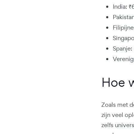
India: ₹
Pakista
Filipij
Singapo
Spanje:
Verenig
Hoe w
Zoals met d
zijn veel o
zelfs unive