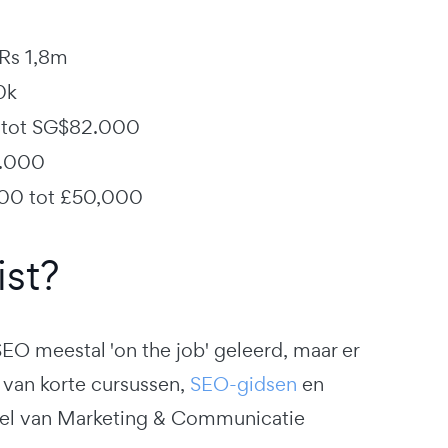
 Rs 1,8m
0k
0 tot SG$82.000
0.000
,400 tot £50,000
st?
O meestal 'on the job' geleerd, maar er
 van korte cursussen,
SEO-gidsen
en
deel van Marketing & Communicatie