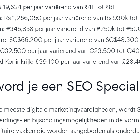
6,19,634 per jaar variërend van ₹4L tot ₹8L
n: Rs 1,266,050 per jaar variërend van Rs 930k tot
nen: ₱345,858 per jaar variërend van ₱250k tot ₱50
re: SG$66.200 per jaar variërend van SG$48.30
 €32.500 per jaar variërend van €23.500 tot €4
d Koninkrijk: £39,100 per jaar variërend van £28
ord je een SEO Speciali
e meeste digitale marketingvaardigheden, wordt SE
pleidings- en bijscholingsmogelijkheden in de vorm
rsitaire vakken die worden aangeboden als onder