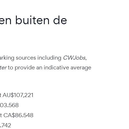
ten buiten de
rking sources including
CWJobs
,
ter
to provide an indicative average
ot AU$107,221
$103.568
ot CA$86.548
8.742