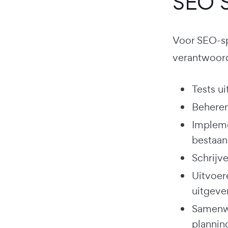
SEO S
Voor SEO-sp
verantwoord
Tests u
Beheren
Impleme
bestaan
Schrijv
Uitvoer
uitgeve
Samenwe
plannin