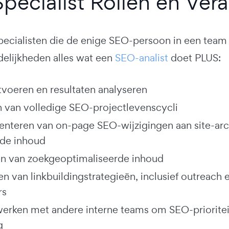
pecialist Rollen en Ver
ecialisten die de enige SEO-persoon in een team 
elijkheden alles wat een
SEO-analist
doet PLUS:
itvoeren en resultaten analyseren
 van volledige SEO-projectlevenscycli
nteren van on-page SEO-wijzigingen aan site-arch
de inhoud
en van zoekgeoptimaliseerde inhoud
en van linkbuildingstrategieën, inclusief outreach
rs
rken met andere interne teams om SEO-prioriteite
g