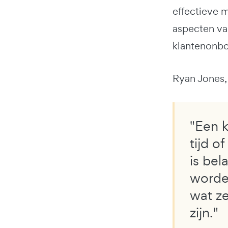
effectieve 
aspecten van
klantenonbo
Ryan Jones,
"Een k
tijd o
is bel
worden
wat ze
zijn."