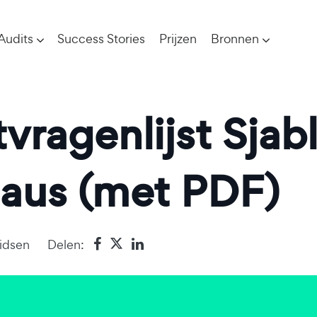
Audits
Success Stories
Prijzen
Bronnen
vragenlijst Sjab
eaus (met PDF)
Gidsen
Delen: