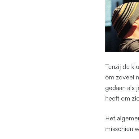
Tenzij de kl
om zoveel m
gedaan als j
heeft om zi
Het algemen
misschien w