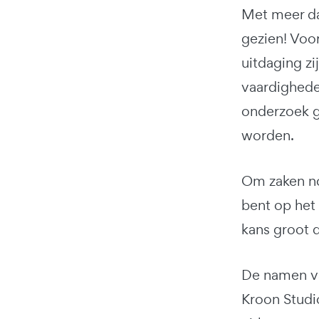
Met meer da
gezien! Voor
uitdaging zi
vaardighede
onderzoek ga
worden.
Om zaken no
bent op het
kans groot d
De namen va
Kroon Studi