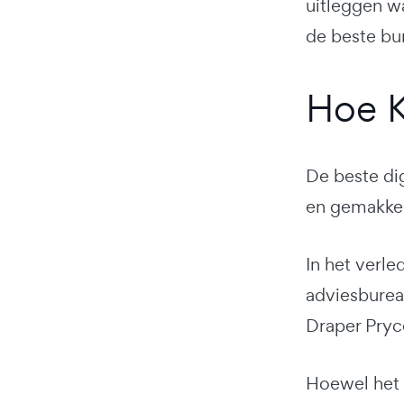
uitleggen w
de beste bu
Hoe K
De beste di
en gemakkel
In het verl
adviesburea
Draper Pryce
Hoewel het m