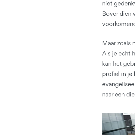
niet gedenkw
Bovendien w
voorkomend
Maar zoals m
Als je echt 
kan het gebr
profiel in 
evangeliseer
naar een die