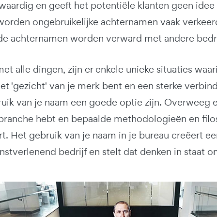
aardig en geeft het potentiële klanten geen idee v
orden ongebruikelijke achternamen vaak verkeerd 
e achternamen worden verward met andere bedri
et alle dingen, zijn er enkele unieke situaties waar
het 'gezicht' van je merk bent en een sterke verbin
uik van je naam een goede optie zijn. Overweeg ee
je branche hebt en bepaalde methodologieën en fil
t. Het gebruik van je naam in je bureau creëert ee
nstverlenend bedrijf en stelt dat denken in staat o