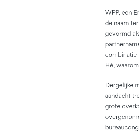
WPP, een Eng
de naam ter
gevormd als
partnername
combinatie v
Hé, waarom 
Dergelijke 
aandacht tre
grote overk
overgenomen
bureauconglo