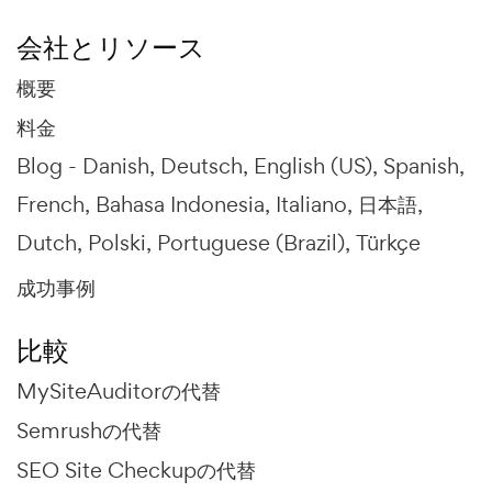
会社とリソース
概要
料金
Blog -
Danish
Deutsch
English (US)
Spanish
French
Bahasa Indonesia
Italiano
日本語
Dutch
Polski
Portuguese (Brazil)
Türkçe
成功事例
比較
MySiteAuditorの代替
Semrushの代替
SEO Site Checkupの代替