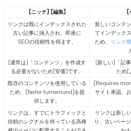
[ニッチ] [編集]
[
リンクは既にインデックスされた
新しいコンテ
古い記事に挿入され、即座に
てインデック
SEOの信頼性を得ます。
ため、
リンク
[通常は]「コンテンツ」を作成す
[新しい]「記
る必要がないため[安価]です。
ため[
既存のコンテンツを使用している
[Requires more
ため、[faster turnaround]を提
サイト承認、
供します。
リンクは、すでにトラフィックと
リンクは新し
信頼のシグナルを持っている高権
り、古いページ
威のページに配置することができ
か