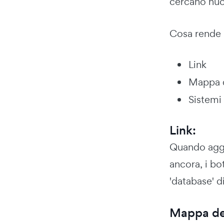
cercano nuo
Cosa rende p
Link
Mappa d
Sistemi
Link:
Quando aggiu
ancora, i bo
'database' d
Mappa del