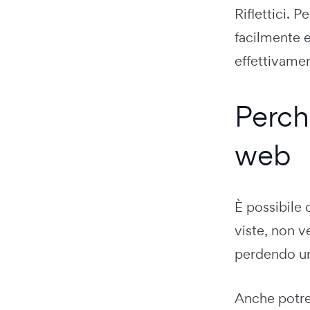
Riflettici. 
facilmente e
effettivamen
Perché
web
È possibile 
viste, non v
perdendo un 
Anche potre