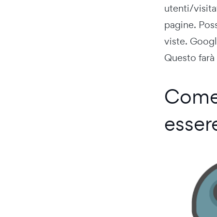
utenti/visit
pagine. Pos
viste. Google
Questo farà 
Come 
esser