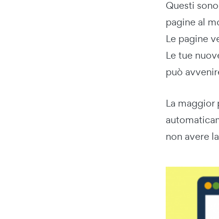
Questi son
pagine al mo
Le pagine v
Le tue nuove
può avvenir
La maggior 
automaticame
non avere la