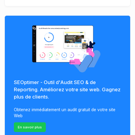
SEOptimer - Outil d'Audit SEO & de
Reporting. Améliorez votre site web. Gagnez
plus de clients.
Obtenez immédiatement un audit gratuit de votre site
Web
En savoir plus