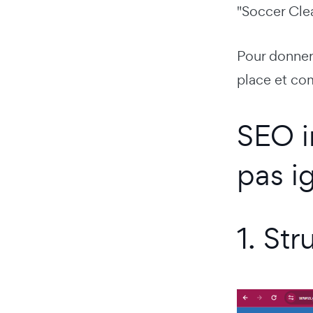
"Soccer Clea
Pour donner 
place et co
SEO i
pas i
1. St