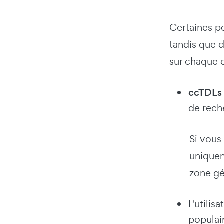
Certaines pe
tandis que d
sur chaque o
ccTDLs
de reche
Si vous
uniquem
zone gé
L'utilis
populair