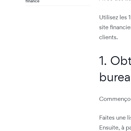
finance
Utilisez les
site financ
clients.
1. Ob
burea
Commençons
Faites une l
Ensuite, à pa