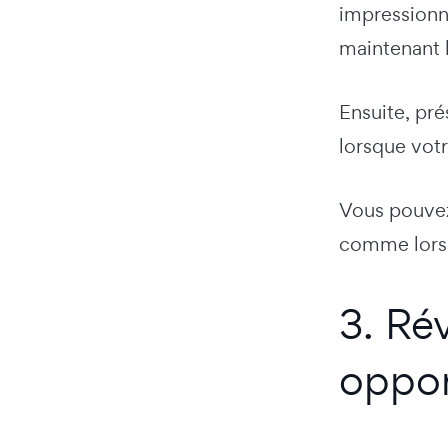
impressionna
maintenant 
Ensuite, pré
lorsque votr
Vous pouvez 
comme lor
3. Ré
oppor