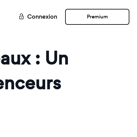
Connexion
Premium
eaux : Un
renceurs