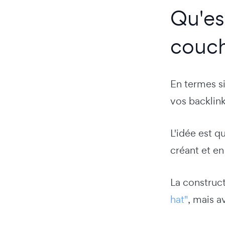
Qu'es
couch
En termes si
vos backlink
L'idée est 
créant et en
La construc
hat"
, mais a