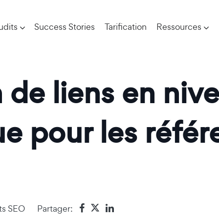
udits
Success Stories
Tarification
Ressources
 de liens en niv
ue pour les réfé
ts SEO
Partager: