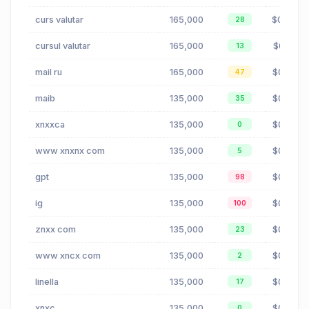
curs valutar
165,000
$0.48
28
cursul valutar
165,000
$0.21
13
mail ru
165,000
$0.00
47
maib
135,000
$0.05
35
xnxxca
135,000
$0.00
0
www xnxnx com
135,000
$0.00
5
gpt
135,000
$0.35
98
ig
135,000
$0.96
100
znxx com
135,000
$0.00
23
www xncx com
135,000
$0.00
2
linella
135,000
$0.27
17
xnxc
135,000
$0.00
0