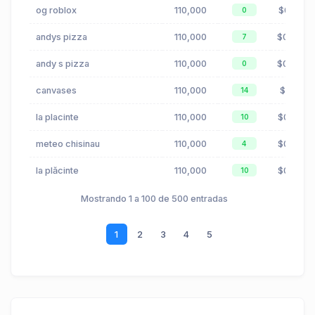
og roblox
110,000
$0.01
0
andys pizza
110,000
$0.04
7
andy s pizza
110,000
$0.04
0
canvases
110,000
$1.81
14
la placinte
110,000
$0.03
10
meteo chisinau
110,000
$0.00
4
la plăcinte
110,000
$0.03
10
Mostrando 1 a 100 de 500 entradas
1
2
3
4
5