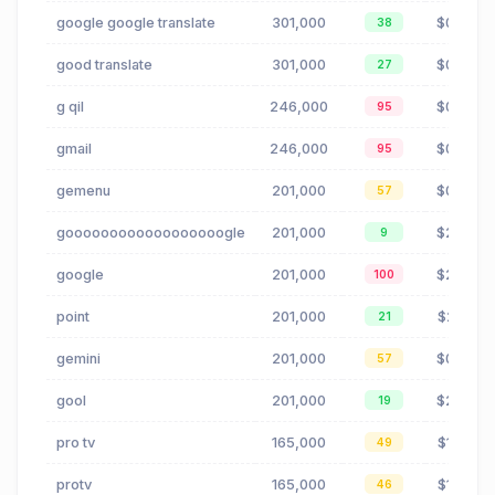
google google translate
301,000
$0.83
38
good translate
301,000
$0.83
27
g qil
246,000
$0.00
95
gmail
246,000
$0.00
95
gemenu
201,000
$0.65
57
goooooooooooooooooogle
201,000
$2.30
9
google
201,000
$2.30
100
point
201,000
$2.01
21
gemini
201,000
$0.65
57
gool
201,000
$2.30
19
pro tv
165,000
$1.72
49
protv
165,000
$1.72
46