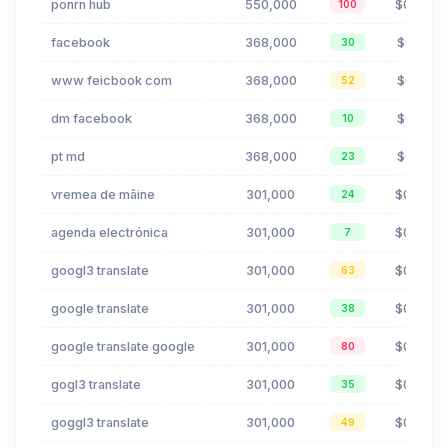
ponrn hub
550,000
$0.00
100
facebook
368,000
$0.18
30
www feicbook com
368,000
$0.18
52
dm facebook
368,000
$0.18
10
pt md
368,000
$0.12
23
vremea de mâine
301,000
$0.07
24
agenda electrónica
301,000
$0.00
7
googl3 translate
301,000
$0.83
63
google translate
301,000
$0.83
38
google translate google
301,000
$0.83
80
gogl3 translate
301,000
$0.83
35
goggl3 translate
301,000
$0.83
49