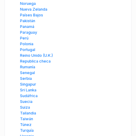
Noruega
Nueva Zelanda
Países Bajos
Pakistán
Panamá
Paraguay
Perú
Polonia
Portugal
Reino Unido (U.K.)
Republica checa
Rumanía
Senegal
Serbia
Singapur
Sri Lanka
Sudáfrica
Suecia
Suiza
Tailandia
Taiwán
Túnez
Turquía