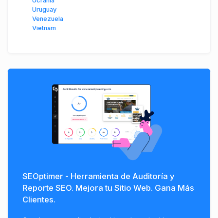
Ucrania
Uruguay
Venezuela
Vietnam
SEOptimer - Herramienta de Auditoría y
Reporte SEO. Mejora tu Sitio Web. Gana Más
Clientes.