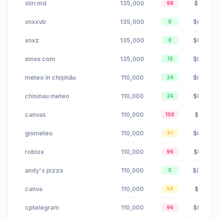
stiri.md
135,000
$0.16
98
xnxxvb
135,000
$0.00
0
xnxz
135,000
$0.00
0
xmxx com
135,000
$0.00
15
meteo în chișinău
110,000
$0.03
24
chisinau meteo
110,000
$0.00
24
canvas
110,000
$1.81
100
gismeteo
110,000
$0.00
41
roblox
110,000
$0.01
96
andy's pizza
110,000
$0.04
5
canva
110,000
$1.81
54
cptelegram
110,000
$0.79
96