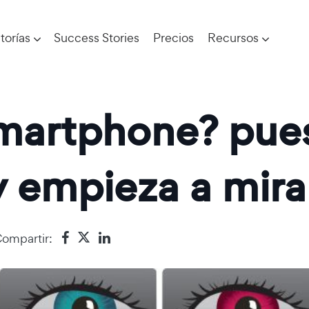
torías
Success Stories
Precios
Recursos
martphone? pues
 empieza a mira
ompartir: