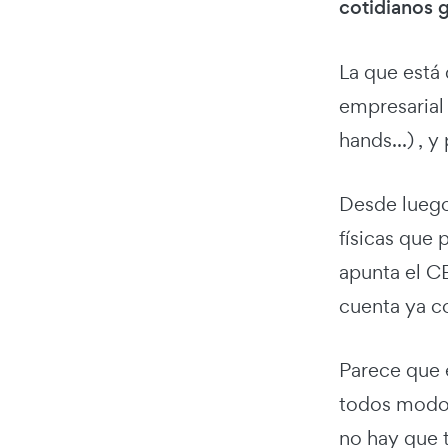
cotidianos g
La que está
empresarial
hands...) , y
Desde luego
físicas que 
apunta el CE
cuenta ya c
Parece que e
todos modos
no hay que 