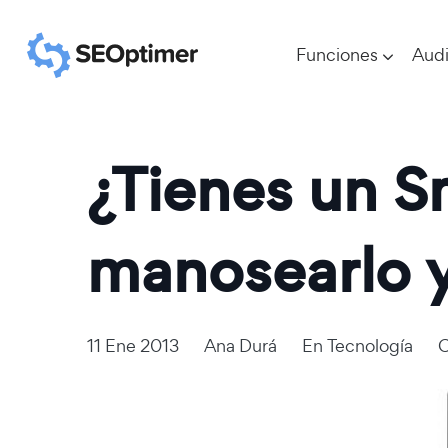
Funciones
Audi
¿Tienes un S
manosearlo y
11 Ene 2013
Ana Durá
En
Tecnología
C