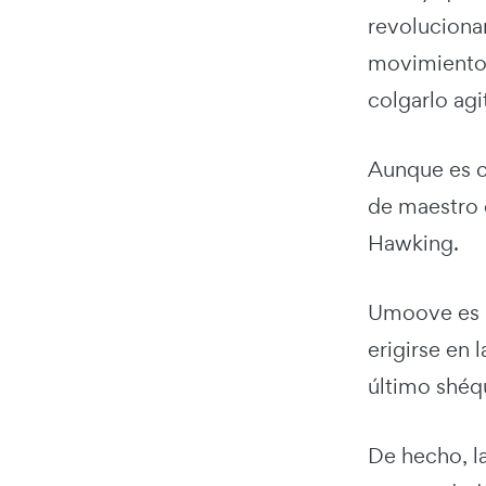
revoluciona
movimientos
colgarlo agi
Aunque es c
de maestro 
Hawking.
Umoove es hi
erigirse en 
último shéqu
De hecho, l