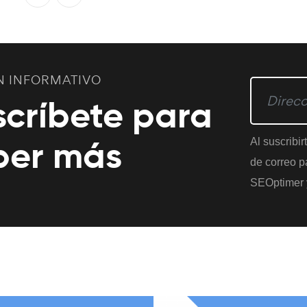
N INFORMATIVO
scríbete para
ber más
Al suscribir
de correo pa
SEOptimer 